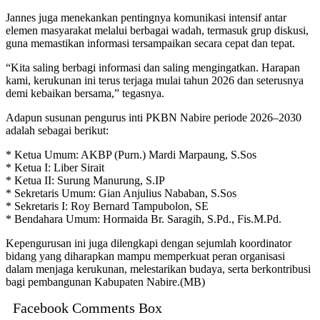
Jannes juga menekankan pentingnya komunikasi intensif antar
elemen masyarakat melalui berbagai wadah, termasuk grup diskusi,
guna memastikan informasi tersampaikan secara cepat dan tepat.
“Kita saling berbagi informasi dan saling mengingatkan. Harapan
kami, kerukunan ini terus terjaga mulai tahun 2026 dan seterusnya
demi kebaikan bersama,” tegasnya.
Adapun susunan pengurus inti PKBN Nabire periode 2026–2030
adalah sebagai berikut:
* Ketua Umum: AKBP (Purn.) Mardi Marpaung, S.Sos
* Ketua I: Liber Sirait
* Ketua II: Surung Manurung, S.IP
* Sekretaris Umum: Gian Anjulius Nababan, S.Sos
* Sekretaris I: Roy Bernard Tampubolon, SE
* Bendahara Umum: Hormaida Br. Saragih, S.Pd., Fis.M.Pd.
Kepengurusan ini juga dilengkapi dengan sejumlah koordinator
bidang yang diharapkan mampu memperkuat peran organisasi
dalam menjaga kerukunan, melestarikan budaya, serta berkontribusi
bagi pembangunan Kabupaten Nabire.(MB)
Facebook Comments Box