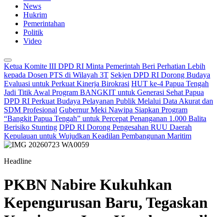
News
Hukrim
Pemerintahan
Politik
Video
Ketua Komite III DPD RI Minta Pemerintah Beri Perhatian Lebih
kepada Dosen PTS di Wilayah 3T
Sekjen DPD RI Dorong Budaya
Evaluasi untuk Perkuat Kinerja Birokrasi
HUT ke-4 Papua Tengah
Jadi Titik Awal Program BANGKIT untuk Generasi Sehat Papua
DPD RI Perkuat Budaya Pelayanan Publik Melalui Data Akurat dan
SDM Profesional
Gubernur Meki Nawipa Siapkan Program
“Bangkit Papua Tengah” untuk Percepat Penanganan 1.000 Balita
Berisiko Stunting
DPD RI Dorong Pengesahan RUU Daerah
Kepulauan untuk Wujudkan Keadilan Pembangunan Maritim
Headline
PKBN Nabire Kukuhkan
Kepengurusan Baru, Tegaskan