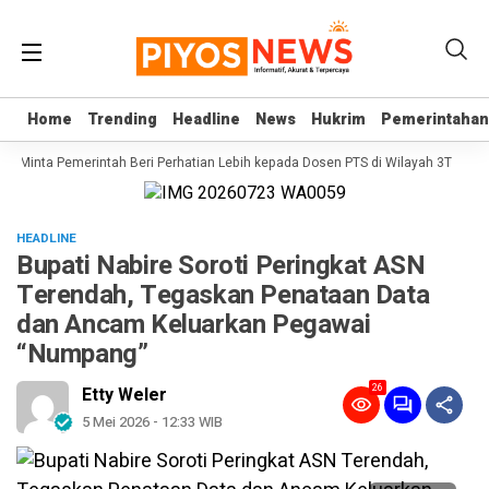
Home
Home
Trending
Trending
Headline
Headline
News
News
Hukrim
Hukrim
Pemerintahan
Pemerintahan
RI Minta Pemerintah Beri Perhatian Lebih kepada Dosen PTS di Wilayah 3T
Sek
HEADLINE
Bupati Nabire Soroti Peringkat ASN
Terendah, Tegaskan Penataan Data
dan Ancam Keluarkan Pegawai
“Numpang”
26
Etty Weler
5 Mei 2026 - 12:33 WIB