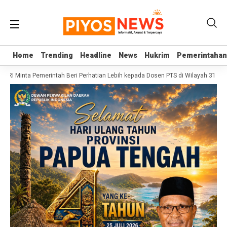
Home
Home
Trending
Trending
Headline
Headline
News
News
Hukrim
Hukrim
Pemerintahan
Pemerintahan
D RI Minta Pemerintah Beri Perhatian Lebih kepada Dosen PTS di Wilayah 3T
Se