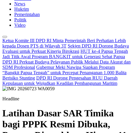
News
Hukrim
Pemerintahan
Politik
Video
Ketua Komite III DPD RI Minta Pemerintah Beri Perhatian Lebih
kepada Dosen PTS di Wilayah 3T
Sekjen DPD RI Dorong Budaya
Evaluasi untuk Perkuat Kinerja Birokrasi
HUT ke-4 Papua Tengah
Jadi Titik Awal Program BANGKIT untuk Generasi Sehat Papua
DPD RI Perkuat Budaya Pelayanan Publik Melalui Data Akurat dan
SDM Profesional
Gubernur Meki Nawipa Siapkan Program
“Bangkit Papua Tengah” untuk Percepat Penanganan 1.000 Balita
Berisiko Stunting
DPD RI Dorong Pengesahan RUU Daerah
Kepulauan untuk Wujudkan Keadilan Pembangunan Maritim
Headline
Latihan Dasar SAR Timika
bagi PPPK Resmi Dibuka,