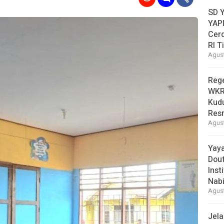
SD 
YAPI
Cer
RI T
Agust
Reg
WKRI
Kudu
Res
Agust
Yay
Dou
Inst
Nabi
Agust
Jel