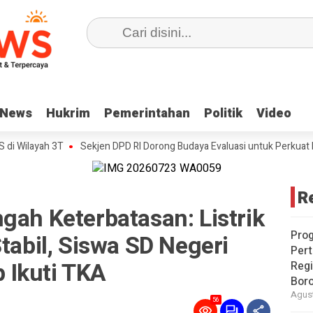
News
News
Hukrim
Hukrim
Pemerintahan
Pemerintahan
Politik
Politik
Video
Video
ah 3T
Sekjen DPD RI Dorong Budaya Evaluasi untuk Perkuat Kinerja Bir
R
gah Keterbatasan: Listrik
Pro
tabil, Siswa SD Negeri
Pert
 Ikuti TKA
Reg
Bor
Agust
56