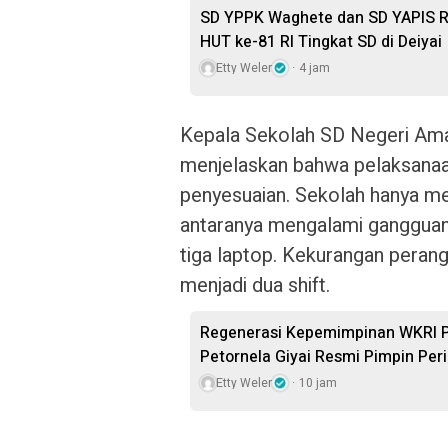
SD YPPK Waghete dan SD YAPIS R
HUT ke-81 RI Tingkat SD di Deiyai
Etty Weler
4 jam
Kepala Sekolah SD Negeri Amam
menjelaskan bahwa pelaksanaa
penyesuaian. Sekolah hanya mem
antaranya mengalami ganggua
tiga laptop. Kekurangan peran
menjadi dua shift.
Regenerasi Kepemimpinan WKRI Pa
Petornela Giyai Resmi Pimpin Pe
Etty Weler
10 jam