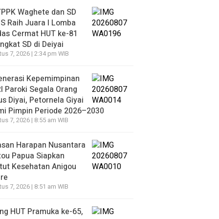
YPPK Waghete dan SD
S Raih Juara I Lomba
das Cermat HUT ke-81
ingkat SD di Deiyai
us 7, 2026 | 2:34 pm WIB
enerasi Kepemimpinan
 Paroki Segala Orang
s Diyai, Petornela Giyai
mi Pimpin Periode 2026–2030
us 7, 2026 | 8:55 am WIB
asan Harapan Nusantara
tou Papua Siapkan
itut Kesehatan Anigou
re
us 7, 2026 | 8:51 am WIB
ang HUT Pramuka ke-65,