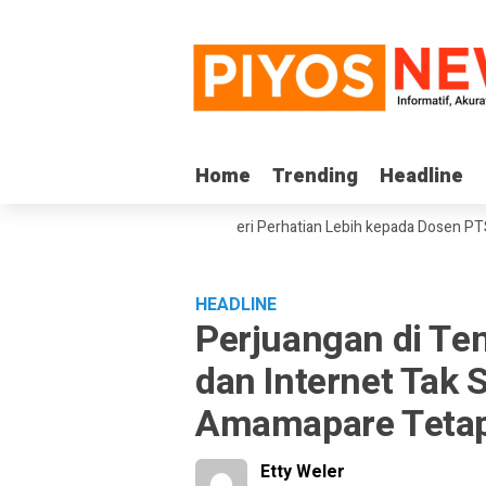
Home
Home
Trending
Trending
Headline
Headline
DPD RI Minta Pemerintah Beri Perhatian Lebih kepada Dosen PTS di Wilay
HEADLINE
Perjuangan di Ten
dan Internet Tak S
Amamapare Tetap
Etty Weler