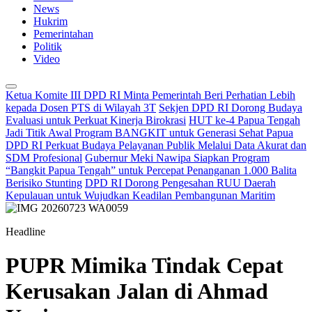
News
Hukrim
Pemerintahan
Politik
Video
Ketua Komite III DPD RI Minta Pemerintah Beri Perhatian Lebih
kepada Dosen PTS di Wilayah 3T
Sekjen DPD RI Dorong Budaya
Evaluasi untuk Perkuat Kinerja Birokrasi
HUT ke-4 Papua Tengah
Jadi Titik Awal Program BANGKIT untuk Generasi Sehat Papua
DPD RI Perkuat Budaya Pelayanan Publik Melalui Data Akurat dan
SDM Profesional
Gubernur Meki Nawipa Siapkan Program
“Bangkit Papua Tengah” untuk Percepat Penanganan 1.000 Balita
Berisiko Stunting
DPD RI Dorong Pengesahan RUU Daerah
Kepulauan untuk Wujudkan Keadilan Pembangunan Maritim
Headline
PUPR Mimika Tindak Cepat
Kerusakan Jalan di Ahmad