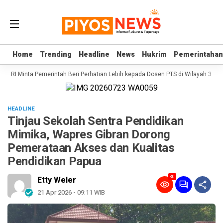
Home
Home
Trending
Trending
Headline
Headline
News
News
Hukrim
Hukrim
Pemerintahan
Pemerintahan
 RI Minta Pemerintah Beri Perhatian Lebih kepada Dosen PTS di Wilayah 3T
Se
HEADLINE
Tinjau Sekolah Sentra Pendidikan
Mimika, Wapres Gibran Dorong
Pemerataan Akses dan Kualitas
Pendidikan Papua
30
Etty Weler
21 Apr 2026 - 09:11 WIB