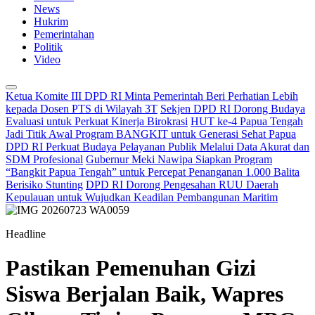
News
Hukrim
Pemerintahan
Politik
Video
Ketua Komite III DPD RI Minta Pemerintah Beri Perhatian Lebih
kepada Dosen PTS di Wilayah 3T
Sekjen DPD RI Dorong Budaya
Evaluasi untuk Perkuat Kinerja Birokrasi
HUT ke-4 Papua Tengah
Jadi Titik Awal Program BANGKIT untuk Generasi Sehat Papua
DPD RI Perkuat Budaya Pelayanan Publik Melalui Data Akurat dan
SDM Profesional
Gubernur Meki Nawipa Siapkan Program
“Bangkit Papua Tengah” untuk Percepat Penanganan 1.000 Balita
Berisiko Stunting
DPD RI Dorong Pengesahan RUU Daerah
Kepulauan untuk Wujudkan Keadilan Pembangunan Maritim
Headline
Pastikan Pemenuhan Gizi
Siswa Berjalan Baik, Wapres