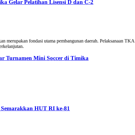
a Gelar Pelatihan Lisensi D dan C-2
 merupakan fondasi utama pembangunan daerah. Pelaksanaan TKA yang 
rkelanjutan.
r Turnamen Mini Soccer di Timika
n Semarakkan HUT RI ke-81