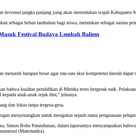
nkan investasi jangka panjang yang akan menentukan wajah Kabupaten 
an sebagai beban tambahan bagi siswa, melainkan sebagai sarana peme
Masuk Festival Budaya Lembah Baliem
an menaruh harapan besar agar rata-rata skor kompetensi daerah dapat
n bahwa kualitas pendidikan di Mimika terus bergerak naik. Pelaksanaan
kepada anak-anak sejak dini,” jelasnya.
ang dan fokus tanpa tergesa-gesa.
tangan menyenangkan untuk mengukur sejauh mana penguasaan pelajara
ika, Simon Roba Patandianan, dalam laporannya menyampaikan bahwa 
n numerasi (Matematika).