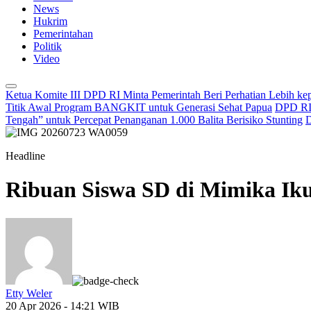
News
Hukrim
Pemerintahan
Politik
Video
Ketua Komite III DPD RI Minta Pemerintah Beri Perhatian Lebih k
Titik Awal Program BANGKIT untuk Generasi Sehat Papua
DPD RI 
Tengah” untuk Percepat Penanganan 1.000 Balita Berisiko Stunting
D
Headline
Ribuan Siswa SD di Mimika Ik
Etty Weler
20 Apr 2026 - 14:21 WIB