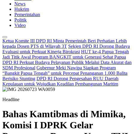
News
Hukrim
Pemerintahan
Politik
Video
Ketua Komite III DPD RI Minta Pemerintah Beri Perhatian Lebih
kepada Dosen PTS di Wilayah 3T
Sekjen DPD RI Dorong Budaya
Evaluasi untuk Perkuat Kinerja Birokrasi
HUT ke-4 Papua Tengah
Jadi Titik Awal Program BANGKIT untuk Generasi Sehat Papua
DPD RI Perkuat Budaya Pelayanan Publik Melalui Data Akurat dan
SDM Profesional
Gubernur Meki Nawipa Siapkan Program
“Bangkit Papua Tengah” untuk Percepat Penanganan 1.000 Balita
Berisiko Stunting
DPD RI Dorong Pengesahan RUU Daerah
Kepulauan untuk Wujudkan Keadilan Pembangunan Maritim
Headline
Bahas Kamtibmas di Mimika,
Komisi I DPRK Gelar