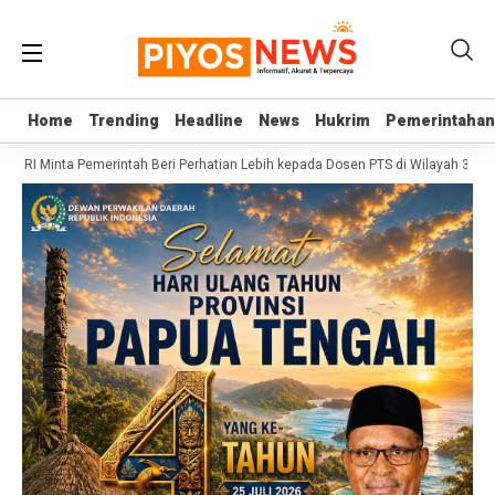
Home
Home
Trending
Trending
Headline
Headline
News
News
Hukrim
Hukrim
Pemerintahan
Pemerintahan
D RI Minta Pemerintah Beri Perhatian Lebih kepada Dosen PTS di Wilayah 3T
S