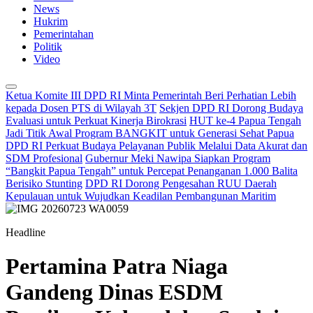
News
Hukrim
Pemerintahan
Politik
Video
Ketua Komite III DPD RI Minta Pemerintah Beri Perhatian Lebih
kepada Dosen PTS di Wilayah 3T
Sekjen DPD RI Dorong Budaya
Evaluasi untuk Perkuat Kinerja Birokrasi
HUT ke-4 Papua Tengah
Jadi Titik Awal Program BANGKIT untuk Generasi Sehat Papua
DPD RI Perkuat Budaya Pelayanan Publik Melalui Data Akurat dan
SDM Profesional
Gubernur Meki Nawipa Siapkan Program
“Bangkit Papua Tengah” untuk Percepat Penanganan 1.000 Balita
Berisiko Stunting
DPD RI Dorong Pengesahan RUU Daerah
Kepulauan untuk Wujudkan Keadilan Pembangunan Maritim
Headline
Pertamina Patra Niaga
Gandeng Dinas ESDM