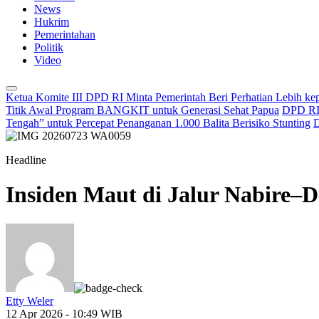
News
Hukrim
Pemerintahan
Politik
Video
Ketua Komite III DPD RI Minta Pemerintah Beri Perhatian Lebih k
Titik Awal Program BANGKIT untuk Generasi Sehat Papua
DPD RI 
Tengah” untuk Percepat Penanganan 1.000 Balita Berisiko Stunting
D
Headline
Insiden Maut di Jalur Nabire–
Etty Weler
12 Apr 2026 - 10:49 WIB