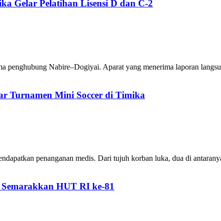
a Gelar Pelatihan Lisensi D dan C-2
utama penghubung Nabire–Dogiyai. Aparat yang menerima laporan langsu
r Turnamen Mini Soccer di Timika
ndapatkan penanganan medis. Dari tujuh korban luka, dua di antaran
n Semarakkan HUT RI ke-81