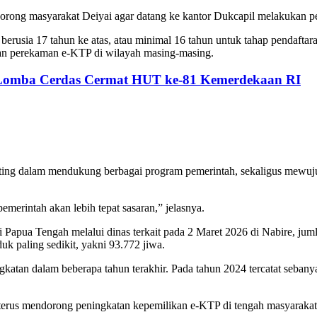
ong masyarakat Deiyai agar datang ke kantor Dukcapil melakukan p
rusia 17 tahun ke atas, atau minimal 16 tahun untuk tahap pendaftara
an perekaman e-KTP di wilayah masing-masing.
 Lomba Cerdas Cermat HUT ke-81 Kemerdekaan RI
g dalam mendukung berbagai program pemerintah, sekaligus mewujudka
erintah akan lebih tepat sasaran,” jelasnya.
nsi Papua Tengah melalui dinas terkait pada 2 Maret 2026 di Nabire, j
uk paling sedikit, yakni 93.772 jiwa.
atan dalam beberapa tahun terakhir. Pada tahun 2024 tercatat sebany
 terus mendorong peningkatan kepemilikan e-KTP di tengah masyarakat