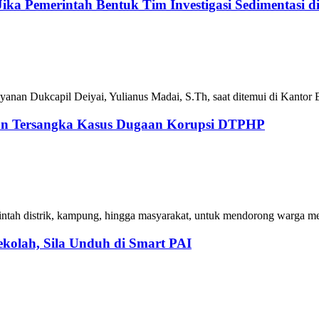
ka Pemerintah Bentuk Tim Investigasi Sedimentasi d
anan Dukcapil Deiyai, Yulianus Madai, S.Th, saat ditemui di Kantor B
an Tersangka Kasus Dugaan Korupsi DTPHP
rintah distrik, kampung, hingga masyarakat, untuk mendorong warga 
ekolah, Sila Unduh di Smart PAI