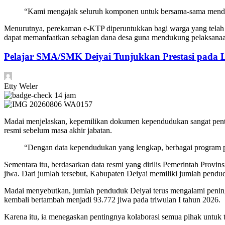
“Kami mengajak seluruh komponen untuk bersama-sama mendor
Menurutnya, perekaman e-KTP diperuntukkan bagi warga yang telah be
dapat memanfaatkan sebagian dana desa guna mendukung pelaksana
Pelajar SMA/SMK Deiyai Tunjukkan Prestasi pada
Etty Weler
14 jam
Madai menjelaskan, kepemilikan dokumen kependudukan sangat pentin
resmi sebelum masa akhir jabatan.
“Dengan data kependudukan yang lengkap, berbagai program pem
Sementara itu, berdasarkan data resmi yang dirilis Pemerintah Provi
jiwa. Dari jumlah tersebut, Kabupaten Deiyai memiliki jumlah pendud
Madai menyebutkan, jumlah penduduk Deiyai terus mengalami peningk
kembali bertambah menjadi 93.772 jiwa pada triwulan I tahun 2026.
Karena itu, ia menegaskan pentingnya kolaborasi semua pihak untuk