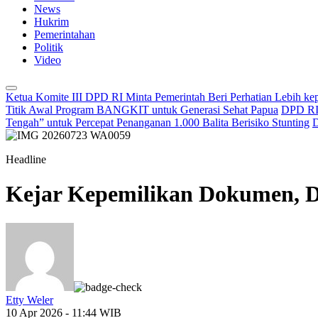
News
Hukrim
Pemerintahan
Politik
Video
Ketua Komite III DPD RI Minta Pemerintah Beri Perhatian Lebih k
Titik Awal Program BANGKIT untuk Generasi Sehat Papua
DPD RI 
Tengah” untuk Percepat Penanganan 1.000 Balita Berisiko Stunting
D
Headline
Kejar Kepemilikan Dokumen, D
Etty Weler
10 Apr 2026 - 11:44 WIB