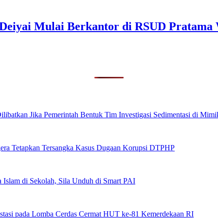
s Deiyai Mulai Berkantor di RSUD Pratama
ibatkan Jika Pemerintah Bentuk Tim Investigasi Sedimentasi di Mimi
era Tetapkan Tersangka Kasus Dugaan Korupsi DTPHP
 Islam di Sekolah, Sila Unduh di Smart PAI
stasi pada Lomba Cerdas Cermat HUT ke-81 Kemerdekaan RI