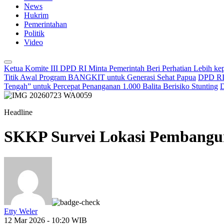
News
Hukrim
Pemerintahan
Politik
Video
Ketua Komite III DPD RI Minta Pemerintah Beri Perhatian Lebih k
Titik Awal Program BANGKIT untuk Generasi Sehat Papua
DPD RI 
Tengah” untuk Percepat Penanganan 1.000 Balita Berisiko Stunting
D
Headline
SKKP Survei Lokasi Pembangun
Etty Weler
12 Mar 2026 - 10:20 WIB