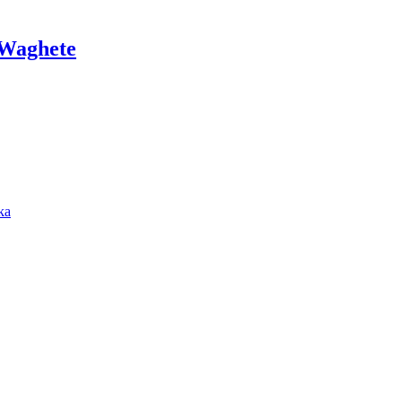
 Waghete
ka