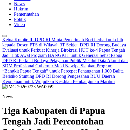
News
Hukrim
Pemerintahan
Politik
Video
Ketua Komite III DPD RI Minta Pemerintah Beri Perhatian Lebih
kepada Dosen PTS di Wilayah 3T
Sekjen DPD RI Dorong Budaya
Evaluasi untuk Perkuat Kinerja Birokrasi
HUT ke-4 Papua Tengah
Jadi Titik Awal Program BANGKIT untuk Generasi Sehat Papua
DPD RI Perkuat Budaya Pelayanan Publik Melalui Data Akurat dan
SDM Profesional
Gubernur Meki Nawipa Siapkan Program
“Bangkit Papua Tengah” untuk Percepat Penanganan 1.000 Balita
Berisiko Stunting
DPD RI Dorong Pengesahan RUU Daerah
Kepulauan untuk Wujudkan Keadilan Pembangunan Maritim
News
Tiga Kabupaten di Papua
Tengah Jadi Percontohan