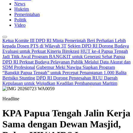
News
Hukrim
Pemerintahan
Politik
Video
Ketua Komite III DPD RI Minta Pemerintah Beri Perhatian Lebih
kepada Dosen PTS di Wilayah 3T
Sekjen DPD RI Dorong Budaya
Evaluasi untuk Perkuat Kinerja Birokrasi
HUT ke-4 Papua Tengah
Jadi Titik Awal Program BANGKIT untuk Generasi Sehat Papua
DPD RI Perkuat Budaya Pelayanan Publik Melalui Data Akurat dan
SDM Profesional
Gubernur Meki Nawipa Siapkan Program
“Bangkit Papua Tengah” untuk Percepat Penanganan 1.000 Balita
Berisiko Stunting
DPD RI Dorong Pengesahan RUU Daerah
Kepulauan untuk Wujudkan Keadilan Pembangunan Maritim
Headline
KPA Papua Tengah Jalin Kerja
Sama dengan Dewan Masjid,