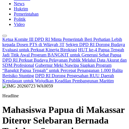
News
Hukrim
Pemerintahan
Politik
Video
Ketua Komite III DPD RI Minta Pemerintah Beri Perhatian Lebih
kepada Dosen PTS di Wilayah 3T
Sekjen DPD RI Dorong Budaya
Evaluasi untuk Perkuat Kinerja Birokrasi
HUT ke-4 Papua Tengah
Jadi Titik Awal Program BANGKIT untuk Generasi Sehat Papua
DPD RI Perkuat Budaya Pelayanan Publik Melalui Data Akurat dan
SDM Profesional
Gubernur Meki Nawipa Siapkan Program
“Bangkit Papua Tengah” untuk Percepat Penanganan 1.000 Balita
Berisiko Stunting
DPD RI Dorong Pengesahan RUU Daerah
Kepulauan untuk Wujudkan Keadilan Pembangunan Maritim
Headline
Mahasiswa Papua di Makassar
Diteror Selebaran Bernada