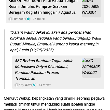
Kick Off HUT ke-81 RI di Papua Tengah
Resmi Dimulai, Pemprov Siapkan
Beragam Kegiatan hingga 17 Agustus
Etty Weler
36 menit
“Dalam waktu dekat ini akan ada pembenahan
birokrasi sesuai regulasi yang berlaku,”ungkap Wakil
Bupati Mimika, Emanuel Kemong ketika memimpin
apel, Senin (19/05/2025).
867 Berkas Bantuan Tugas Akhir
Mahasiswa Deiyai Diverifikasi,
Pemkab Pastikan Proses
Transparan
Etty Weler
44 menit
Menurut Wabup, kepangkatan yang dimiliki seorang pegawai
menjadi jaminan untuk menduduki suatu jabatan hingga