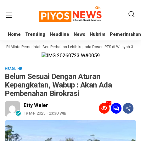
Home
Home
Trending
Trending
Headline
Headline
News
News
Hukrim
Hukrim
Pemerintahan
Pemerintahan
PD RI Minta Pemerintah Beri Perhatian Lebih kepada Dosen PTS di Wilayah 3T
HEADLINE
Belum Sesuai Dengan Aturan
Kepangkatan, Wabup : Akan Ada
Pembenahan Birokrasi
17
Etty Weler
19 Mei 2025 - 23:30 WIB