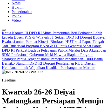
News
Hukrim
Pemerintahan
Politik
Video
Ketua Komite III DPD RI Minta Pemerintah Beri Perhatian Lebih
kepada Dosen PTS di Wilayah 3T
Sekjen DPD RI Dorong Budaya
Evaluasi untuk Perkuat Kinerja Birokrasi
HUT ke-4 Papua Tengah
Jadi Titik Awal Program BANGKIT untuk Generasi Sehat Papua
DPD RI Perkuat Budaya Pelayanan Publik Melalui Data Akurat dan
SDM Profesional
Gubernur Meki Nawipa Siapkan Program
“Bangkit Papua Tengah” untuk Percepat Penanganan 1.000 Balita
Berisiko Stunting
DPD RI Dorong Pengesahan RUU Daerah
Kepulauan untuk Wujudkan Keadilan Pembangunan Maritim
Headline
Kwarcab 26-26 Deiyai
Matangkan Persiapan Menuju