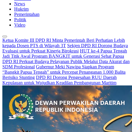
News
Hukrim
Pemerintahan
Politik
Video
Ketua Komite III DPD RI Minta Pemerintah Beri Perhatian Lebih
kepada Dosen PTS di Wilayah 3T
Sekjen DPD RI Dorong Budaya
Evaluasi untuk Perkuat Kinerja Birokrasi
HUT ke-4 Papua Tengah
Jadi Titik Awal Program BANGKIT untuk Generasi Sehat Papua
DPD RI Perkuat Budaya Pelayanan Publik Melalui Data Akurat dan
SDM Profesional
Gubernur Meki Nawipa Siapkan Program
“Bangkit Papua Tengah” untuk Percepat Penanganan 1.000 Balita
Berisiko Stunting
DPD RI Dorong Pengesahan RUU Daerah
Kepulauan untuk Wujudkan Keadilan Pembangunan Maritim