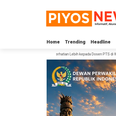
Home
Home
Trending
Trending
Headline
Headline
a Pemerintah Beri Perhatian Lebih kepada Dosen PTS di Wilayah 3T
Se