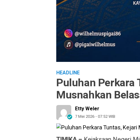
HEADLINE
Puluhan Perkara T
Musnahkan Belas
Etty Weler
7 Mei 2026 - 07:52 WIB
TIMIKA –
Kejaksaan Negeri M