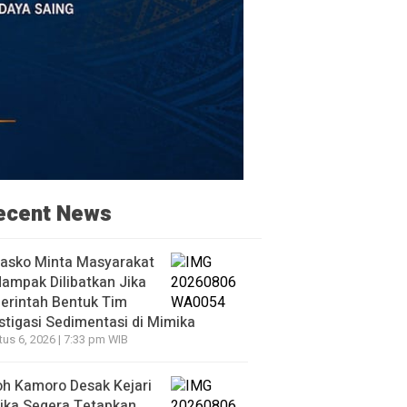
ecent News
asko Minta Masyarakat
ampak Dilibatkan Jika
erintah Bentuk Tim
stigasi Sedimentasi di Mimika
us 6, 2026 | 7:33 pm WIB
h Kamoro Desak Kejari
ika Segera Tetapkan