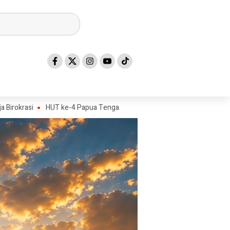
UT ke-4 Papua Tengah Jadi Titik Awal Program BANGKIT untuk Generasi