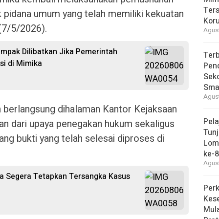
Ter
ak pidana umum yang telah memiliki kekuatan
Kor
(7/5/2026).
Agust
pak Dilibatkan Jika Pemerintah
Terb
si di Mimika
Pend
Seko
Smar
Agust
n berlangsung dihalaman Kantor Kejaksaan
Pel
ian dari upaya penegakan hukum sekaligus
Tunj
g bukti yang telah selesai diproses di
Lom
ke-
Agust
ka Segera Tetapkan Tersangka Kasus
Perk
Kese
Mula