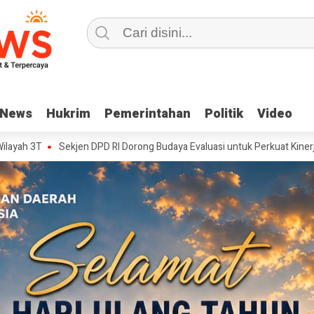
News
News
Hukrim
Hukrim
Pemerintahan
Pemerintahan
Politik
Politik
Video
Video
kjen DPD RI Dorong Budaya Evaluasi untuk Perkuat Kinerja Birokrasi
H