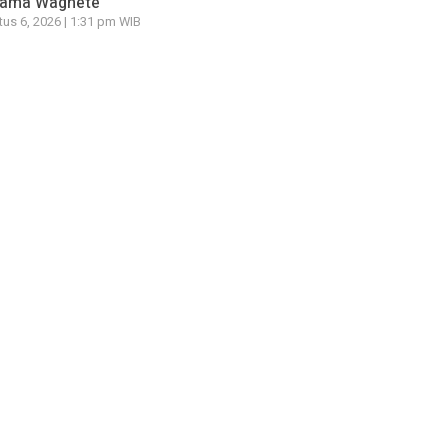
tama Waghete
us 6, 2026 | 1:31 pm WIB