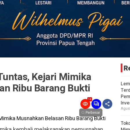
R
untas, Kejari Mimika
Lem
an Ribu Barang Bukti
Terd
Pem
14
Inve
Agust
Perbesar
Toko
imika kembali melaksanakan pemusnahan
Mim