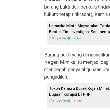
barang bukti dari perkara tind
hukum tetap (inkracht), Kamis 
Lemasko Minta Masyarakat Terdam
Bentuk Tim Investigasi Sedimenta
Etty Weler
3 jam
Barang bukti yang dimusnahka
Negeri Mimika itu menjadi bag
mencegah penyalahgunaan baran
pengadilan.
Tokoh Kamoro Desak Kejari Mimi
Dugaan Korupsi DTPHP
Etty Weler
8 jam