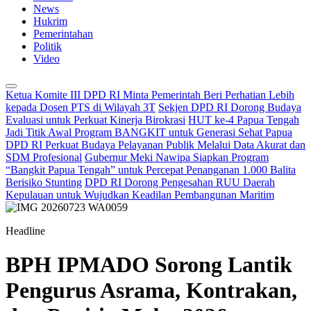
News
Hukrim
Pemerintahan
Politik
Video
Ketua Komite III DPD RI Minta Pemerintah Beri Perhatian Lebih
kepada Dosen PTS di Wilayah 3T
Sekjen DPD RI Dorong Budaya
Evaluasi untuk Perkuat Kinerja Birokrasi
HUT ke-4 Papua Tengah
Jadi Titik Awal Program BANGKIT untuk Generasi Sehat Papua
DPD RI Perkuat Budaya Pelayanan Publik Melalui Data Akurat dan
SDM Profesional
Gubernur Meki Nawipa Siapkan Program
“Bangkit Papua Tengah” untuk Percepat Penanganan 1.000 Balita
Berisiko Stunting
DPD RI Dorong Pengesahan RUU Daerah
Kepulauan untuk Wujudkan Keadilan Pembangunan Maritim
Headline
BPH IPMADO Sorong Lantik
Pengurus Asrama, Kontrakan,