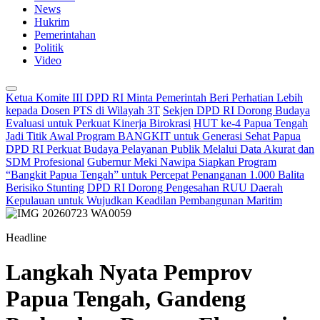
News
Hukrim
Pemerintahan
Politik
Video
Ketua Komite III DPD RI Minta Pemerintah Beri Perhatian Lebih
kepada Dosen PTS di Wilayah 3T
Sekjen DPD RI Dorong Budaya
Evaluasi untuk Perkuat Kinerja Birokrasi
HUT ke-4 Papua Tengah
Jadi Titik Awal Program BANGKIT untuk Generasi Sehat Papua
DPD RI Perkuat Budaya Pelayanan Publik Melalui Data Akurat dan
SDM Profesional
Gubernur Meki Nawipa Siapkan Program
“Bangkit Papua Tengah” untuk Percepat Penanganan 1.000 Balita
Berisiko Stunting
DPD RI Dorong Pengesahan RUU Daerah
Kepulauan untuk Wujudkan Keadilan Pembangunan Maritim
Headline
Langkah Nyata Pemprov
Papua Tengah, Gandeng