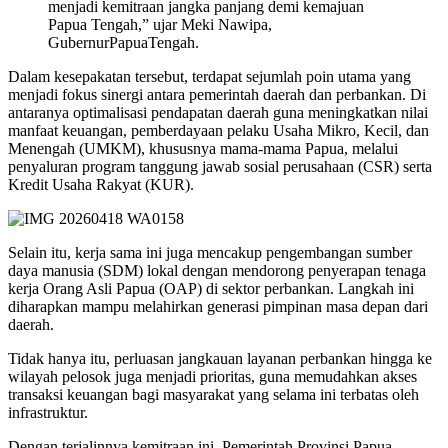
menjadi kemitraan jangka panjang demi kemajuan
Papua Tengah,” ujar Meki Nawipa,
GubernurPapuaTengah.
Dalam kesepakatan tersebut, terdapat sejumlah poin utama yang
menjadi fokus sinergi antara pemerintah daerah dan perbankan. Di
antaranya optimalisasi pendapatan daerah guna meningkatkan nilai
manfaat keuangan, pemberdayaan pelaku Usaha Mikro, Kecil, dan
Menengah (UMKM), khususnya mama-mama Papua, melalui
penyaluran program tanggung jawab sosial perusahaan (CSR) serta
Kredit Usaha Rakyat (KUR).
Selain itu, kerja sama ini juga mencakup pengembangan sumber
daya manusia (SDM) lokal dengan mendorong penyerapan tenaga
kerja Orang Asli Papua (OAP) di sektor perbankan. Langkah ini
diharapkan mampu melahirkan generasi pimpinan masa depan dari
daerah.
Tidak hanya itu, perluasan jangkauan layanan perbankan hingga ke
wilayah pelosok juga menjadi prioritas, guna memudahkan akses
transaksi keuangan bagi masyarakat yang selama ini terbatas oleh
infrastruktur.
Dengan terjalinnya kemitraan ini, Pemerintah Provinsi Papua