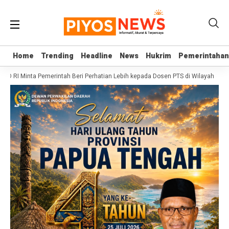
Home
Home
Trending
Trending
Headline
Headline
News
News
Hukrim
Hukrim
Pemerintahan
Pemerintahan
PD RI Minta Pemerintah Beri Perhatian Lebih kepada Dosen PTS di Wilayah 3T