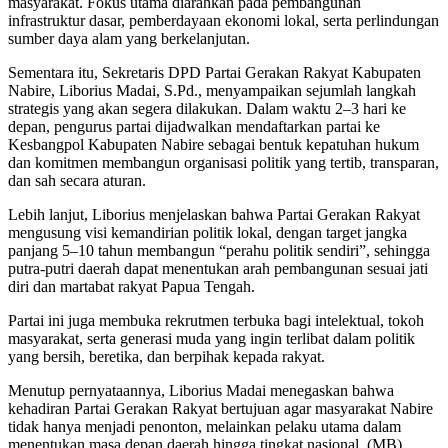
masyarakat. Fokus utama diarahkan pada pembangunan
infrastruktur dasar, pemberdayaan ekonomi lokal, serta perlindungan
sumber daya alam yang berkelanjutan.
Sementara itu, Sekretaris DPD Partai Gerakan Rakyat Kabupaten
Nabire, Liborius Madai, S.Pd., menyampaikan sejumlah langkah
strategis yang akan segera dilakukan. Dalam waktu 2–3 hari ke
depan, pengurus partai dijadwalkan mendaftarkan partai ke
Kesbangpol Kabupaten Nabire sebagai bentuk kepatuhan hukum
dan komitmen membangun organisasi politik yang tertib, transparan,
dan sah secara aturan.
Lebih lanjut, Liborius menjelaskan bahwa Partai Gerakan Rakyat
mengusung visi kemandirian politik lokal, dengan target jangka
panjang 5–10 tahun membangun “perahu politik sendiri”, sehingga
putra-putri daerah dapat menentukan arah pembangunan sesuai jati
diri dan martabat rakyat Papua Tengah.
Partai ini juga membuka rekrutmen terbuka bagi intelektual, tokoh
masyarakat, serta generasi muda yang ingin terlibat dalam politik
yang bersih, beretika, dan berpihak kepada rakyat.
Menutup pernyataannya, Liborius Madai menegaskan bahwa
kehadiran Partai Gerakan Rakyat bertujuan agar masyarakat Nabire
tidak hanya menjadi penonton, melainkan pelaku utama dalam
menentukan masa depan daerah hingga tingkat nasional. (MB)