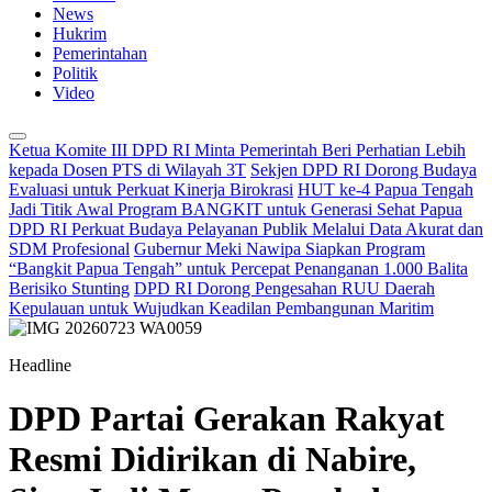
News
Hukrim
Pemerintahan
Politik
Video
Ketua Komite III DPD RI Minta Pemerintah Beri Perhatian Lebih
kepada Dosen PTS di Wilayah 3T
Sekjen DPD RI Dorong Budaya
Evaluasi untuk Perkuat Kinerja Birokrasi
HUT ke-4 Papua Tengah
Jadi Titik Awal Program BANGKIT untuk Generasi Sehat Papua
DPD RI Perkuat Budaya Pelayanan Publik Melalui Data Akurat dan
SDM Profesional
Gubernur Meki Nawipa Siapkan Program
“Bangkit Papua Tengah” untuk Percepat Penanganan 1.000 Balita
Berisiko Stunting
DPD RI Dorong Pengesahan RUU Daerah
Kepulauan untuk Wujudkan Keadilan Pembangunan Maritim
Headline
DPD Partai Gerakan Rakyat
Resmi Didirikan di Nabire,