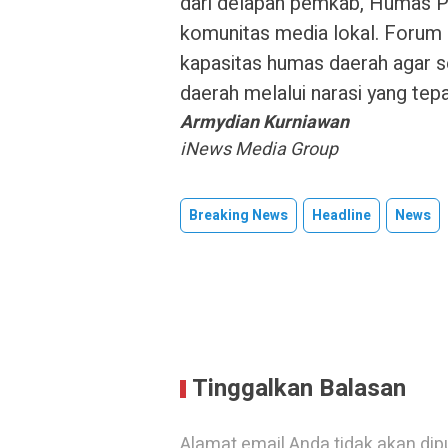
dari delapan pemkab, Humas Po
komunitas media lokal. Forum
kapasitas humas daerah agar s
daerah melalui narasi yang tepa
Armydian Kurniawan
iNews Media Group
Breaking News
Headline
News
Tinggalkan Balasan
Alamat email Anda tidak akan dip