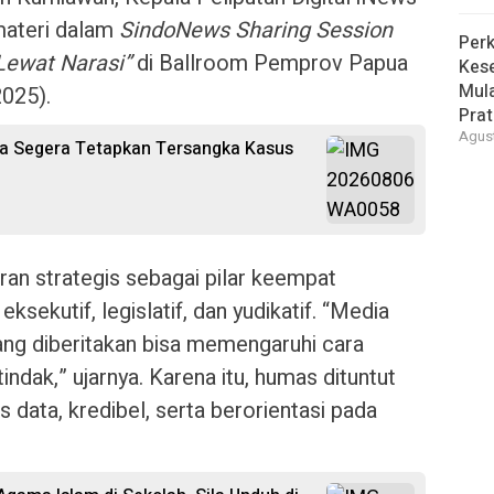
materi dalam
SindoNews Sharing Session
Perk
Lewat Narasi”
di Ballroom Pemprov Papua
Kese
Mula
2025).
Pra
Agust
ka Segera Tetapkan Tersangka Kasus
ran strategis sebagai pilar keempat
ksekutif, legislatif, dan yudikatif. “Media
ang diberitakan bisa memengaruhi cara
indak,” ujarnya. Karena itu, humas dituntut
 data, kredibel, serta berorientasi pada