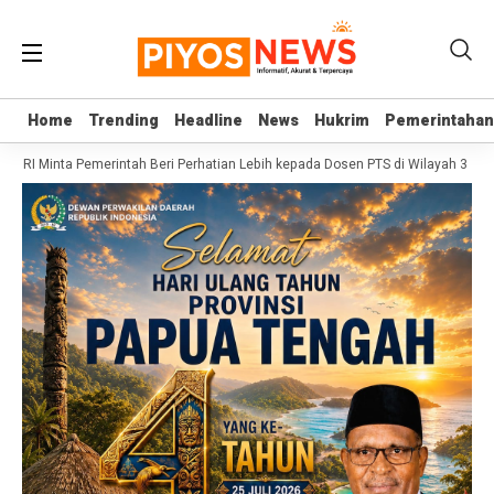
Home
Home
Trending
Trending
Headline
Headline
News
News
Hukrim
Hukrim
Pemerintahan
Pemerintahan
D RI Minta Pemerintah Beri Perhatian Lebih kepada Dosen PTS di Wilayah 3T
S