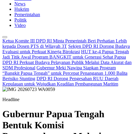
News
Hukrim
Pemerintahan
Politik
Video
Ketua Komite III DPD RI Minta Pemerintah Beri Perhatian Lebih
kepada Dosen PTS di Wilayah 3T
Sekjen DPD RI Dorong Budaya
Evaluasi untuk Perkuat Kinerja Birokrasi
HUT ke-4 Papua Tengah
Jadi Titik Awal Program BANGKIT untuk Generasi Sehat Papua
DPD RI Perkuat Budaya Pelayanan Publik Melalui Data Akurat dan
SDM Profesional
Gubernur Meki Nawipa Siapkan Program
“Bangkit Papua Tengah” untuk Percepat Penanganan 1.000 Balita
Berisiko Stunting
DPD RI Dorong Pengesahan RUU Daerah
Kepulauan untuk Wujudkan Keadilan Pembangunan Maritim
Headline
Gubernur Papua Tengah
Bentuk Komisi