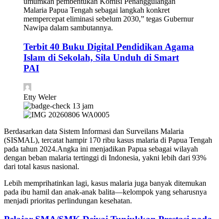
umumkan pembentukan Komisi Penanggulangan
Malaria Papua Tengah sebagai langkah konkret
mempercepat eliminasi sebelum 2030,” tegas Gubernur
Nawipa dalam sambutannya.
Terbit 40 Buku Digital Pendidikan Agama
Islam di Sekolah, Sila Unduh di Smart
PAI
Etty Weler
13 jam
Berdasarkan data Sistem Informasi dan Surveilans Malaria
(SISMAL), tercatat hampir 170 ribu kasus malaria di Papua Tengah
pada tahun 2024.Angka ini menjadikan Papua sebagai wilayah
dengan beban malaria tertinggi di Indonesia, yakni lebih dari 93%
dari total kasus nasional.
Lebih memprihatinkan lagi, kasus malaria juga banyak ditemukan
pada ibu hamil dan anak-anak balita—kelompok yang seharusnya
menjadi prioritas perlindungan kesehatan.