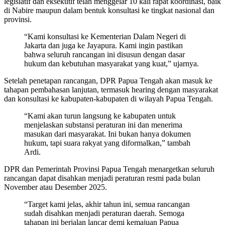
legislatif dan eksekutif telah menggelar 10 kali rapat koordinasi, baik
di Nabire maupun dalam bentuk konsultasi ke tingkat nasional dan
provinsi.
“Kami konsultasi ke Kementerian Dalam Negeri di
Jakarta dan juga ke Jayapura. Kami ingin pastikan
bahwa seluruh rancangan ini disusun dengan dasar
hukum dan kebutuhan masyarakat yang kuat,” ujarnya.
Setelah penetapan rancangan, DPR Papua Tengah akan masuk ke
tahapan pembahasan lanjutan, termasuk hearing dengan masyarakat
dan konsultasi ke kabupaten-kabupaten di wilayah Papua Tengah.
“Kami akan turun langsung ke kabupaten untuk
menjelaskan substansi peraturan ini dan menerima
masukan dari masyarakat. Ini bukan hanya dokumen
hukum, tapi suara rakyat yang diformalkan,” tambah
Ardi.
DPR dan Pemerintah Provinsi Papua Tengah menargetkan seluruh
rancangan dapat disahkan menjadi peraturan resmi pada bulan
November atau Desember 2025.
“Target kami jelas, akhir tahun ini, semua rancangan
sudah disahkan menjadi peraturan daerah. Semoga
tahapan ini berjalan lancar demi kemajuan Papua