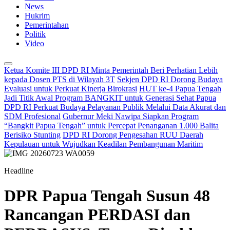
News
Hukrim
Pemerintahan
Politik
Video
Ketua Komite III DPD RI Minta Pemerintah Beri Perhatian Lebih
kepada Dosen PTS di Wilayah 3T
Sekjen DPD RI Dorong Budaya
Evaluasi untuk Perkuat Kinerja Birokrasi
HUT ke-4 Papua Tengah
Jadi Titik Awal Program BANGKIT untuk Generasi Sehat Papua
DPD RI Perkuat Budaya Pelayanan Publik Melalui Data Akurat dan
SDM Profesional
Gubernur Meki Nawipa Siapkan Program
“Bangkit Papua Tengah” untuk Percepat Penanganan 1.000 Balita
Berisiko Stunting
DPD RI Dorong Pengesahan RUU Daerah
Kepulauan untuk Wujudkan Keadilan Pembangunan Maritim
Headline
DPR Papua Tengah Susun 48
Rancangan PERDASI dan