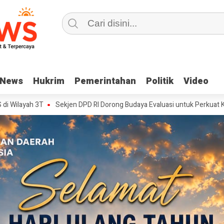
News
News
Hukrim
Hukrim
Pemerintahan
Pemerintahan
Politik
Politik
Video
Video
Sekjen DPD RI Dorong Budaya Evaluasi untuk Perkuat Kinerja Birokras