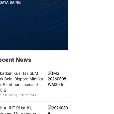
ecent News
katkan Kualitas SDM
k Bola, Dispora Mimika
r Pelatihan Lisensi D
 C-2
us 8, 2026 | 1:20 pm WIB
ut HUT RI ke-81,
gkoops TNI Habema