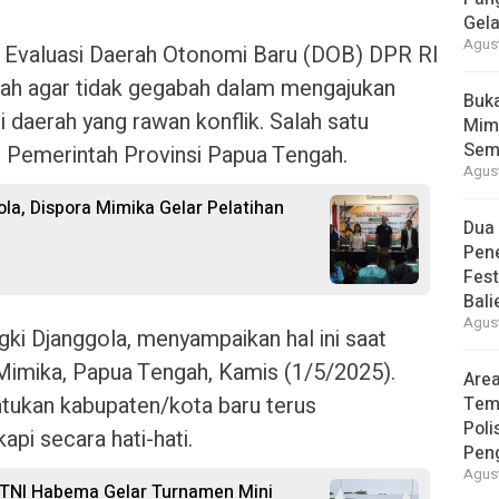
Gela
Agust
a) Evaluasi Daerah Otonomi Baru (DOB) DPR RI
ah agar tidak gegabah dalam mengajukan
Buk
 daerah yang rawan konflik. Salah satu
Mimi
Sem
i Pemerintah Provinsi Papua Tengah.
Agust
la, Dispora Mimika Gelar Pelatihan
Dua
Pen
Fes
Bal
Agust
ki Djanggola, menyampaikan hal ini saat
Mimika, Papua Tengah, Kamis (1/5/2025).
Area
ukan kabupaten/kota baru terus
Tem
Poli
api secara hati-hati.
Pen
Agust
 TNI Habema Gelar Turnamen Mini