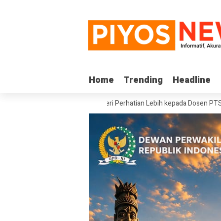
Home
Home
Trending
Trending
Headline
Headline
RI Minta Pemerintah Beri Perhatian Lebih kepada Dosen PTS di Wilayah 3T