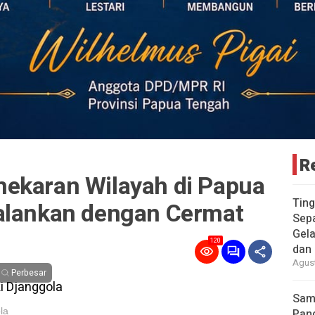
R
ekaran Wilayah di Papua
Ting
alankan dengan Cermat
Sepa
Gela
120
dan
Agust
Perbesar
Samb
la
Pan