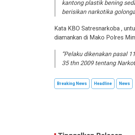
kantong plastik bening seda
berisikan narkotika golonga
Kata KBO Satresnarkoba , untuk
diamankan di Mako Polres Mimi
“Pelaku dikenakan pasal 114
35 thn 2009 tentang Narkotik
Breaking News
Headline
News