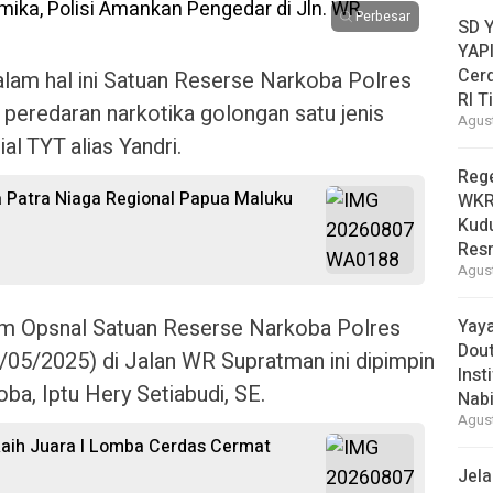
Perbesar
SD 
YAPI
Cer
lam hal ini Satuan Reserse Narkoba Polres
RI T
eredaran narkotika golongan satu jenis
Agust
ial TYT alias Yandri.
Reg
 Patra Niaga Regional Papua Maluku
WKRI
Kudu
Res
Agust
 tim Opsnal Satuan Reserse Narkoba Polres
Yay
Dou
05/2025) di Jalan WR Supratman ini dipimpin
Inst
a, Iptu Hery Setiabudi, SE.
Nabi
Agust
aih Juara I Lomba Cerdas Cermat
Jel