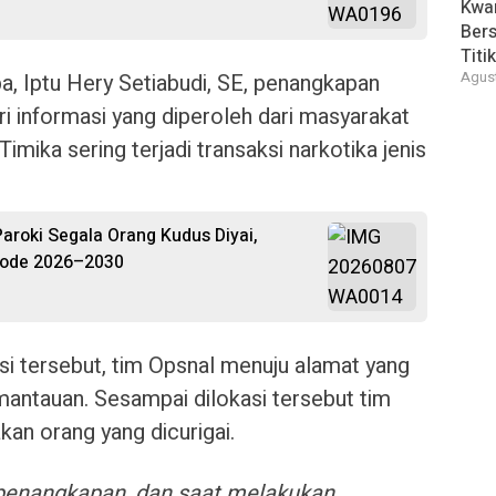
Kwar
Bers
Titi
, Iptu Hery Setiabudi, SE, penangkapan
Agust
ri informasi yang diperoleh dari masyarakat
mika sering terjadi transaksi narkotika jenis
roki Segala Orang Kudus Diyai,
riode 2026–2030
i tersebut, tim Opsnal menuju alamat yang
antauan. Sesampai dilokasi tersebut tim
an orang yang dicurigai.
penangkapan, dan saat melakukan