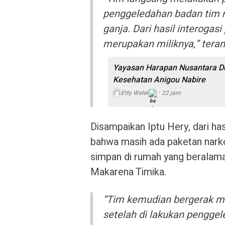
penggeledahan badan tim m
ganja. Dari hasil interogas
merupakan miliknya,” teran
Yayasan Harapan Nusantara Do
Kesehatan Anigou Nabire
Etty Weler
22 jam
Disampaikan Iptu Hery, dari ha
bahwa masih ada paketan narkot
simpan di rumah yang beralama
Makarena Timika.
“Tim kemudian bergerak m
setelah di lakukan pengge