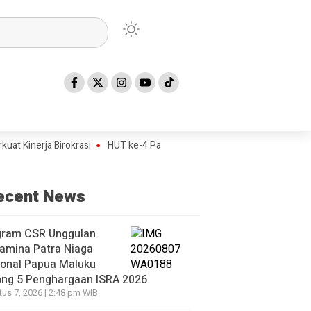
nerja Birokrasi
HUT ke-4 Papua Tengah Jadi Titik Awal Program BAN
ecent News
gram CSR Unggulan
amina Patra Niaga
ional Papua Maluku
ong 5 Penghargaan ISRA 2026
us 7, 2026 | 2:48 pm WIB