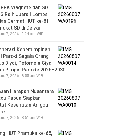
YPPK Waghete dan SD
S Raih Juara I Lomba
das Cermat HUT ke-81
ingkat SD di Deiyai
us 7, 2026 | 2:34 pm WIB
enerasi Kepemimpinan
 Paroki Segala Orang
s Diyai, Petornela Giyai
mi Pimpin Periode 2026–2030
us 7, 2026 | 8:55 am WIB
asan Harapan Nusantara
tou Papua Siapkan
itut Kesehatan Anigou
re
us 7, 2026 | 8:51 am WIB
ang HUT Pramuka ke-65,