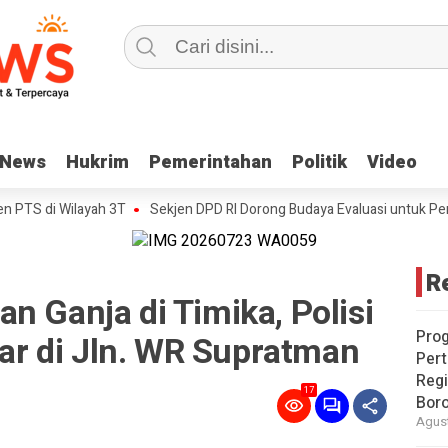
News
News
Hukrim
Hukrim
Pemerintahan
Pemerintahan
Politik
Politik
Video
Video
 di Wilayah 3T
Sekjen DPD RI Dorong Budaya Evaluasi untuk Perkuat Ki
R
n Ganja di Timika, Polisi
Pro
r di Jln. WR Supratman
Pert
Reg
17
Bor
Agust