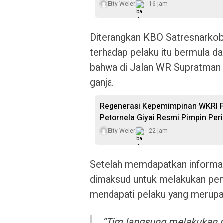
Etty Weler
16 jam
Diterangkan KBO Satresnarkoba
terhadap pelaku itu bermula da
bahwa di Jalan WR Supratman Ti
ganja.
Regenerasi Kepemimpinan WKRI Pa
Petornela Giyai Resmi Pimpin Pe
Etty Weler
22 jam
Setelah memdapatkan informas
dimaksud untuk melakukan pem
mendapati pelaku yang merupak
“Tim langsung melakukan 