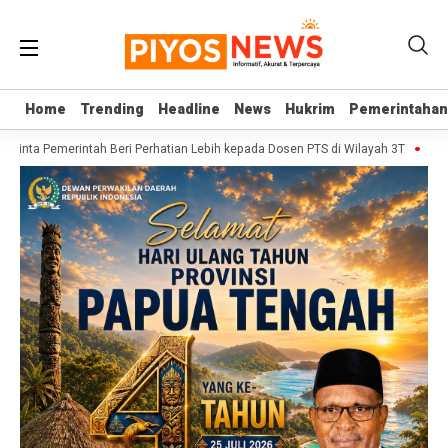
Home
Home
Trending
Trending
Headline
Headline
News
News
Hukrim
Hukrim
Pemerintahan
Pemerintahan
 Minta Pemerintah Beri Perhatian Lebih kepada Dosen PTS di Wilayah 3T
Sekjen