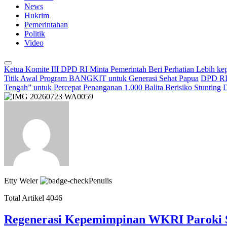
News
Hukrim
Pemerintahan
Politik
Video
Ketua Komite III DPD RI Minta Pemerintah Beri Perhatian Lebih k
Titik Awal Program BANGKIT untuk Generasi Sehat Papua
DPD RI 
Tengah” untuk Percepat Penanganan 1.000 Balita Berisiko Stunting
D
Etty Weler
Penulis
Total Artikel 4046
Regenerasi Kepemimpinan WKRI Paroki Se