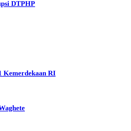
rupsi DTPHP
81 Kemerdekaan RI
 Waghete