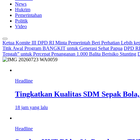
News
Hukrim
Pemerintahan
Politik
Video
Ketua Komite III DPD RI Minta Pemerintah Beri Perhatian Lebih k
Titik Awal Program BANGKIT untuk Generasi Sehat Papua
DPD RI 
Tengah” untuk Percepat Penanganan 1.000 Balita Berisiko Stunting
D
Headline
Tingkatkan Kualitas SDM Sepak Bola, 
18 jam yang lalu
Headline