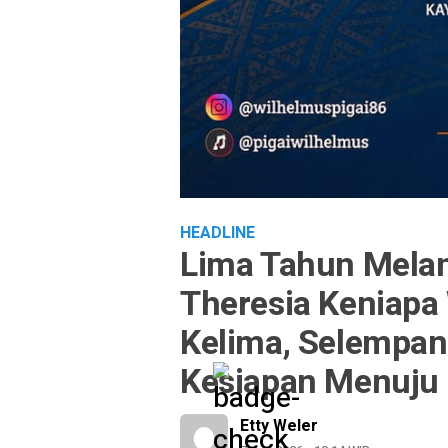
HEADLINE
Lima Tahun Mela
Theresia Keniapa
Kelima, Selempan
Kesiapan Menuju
Etty Weler