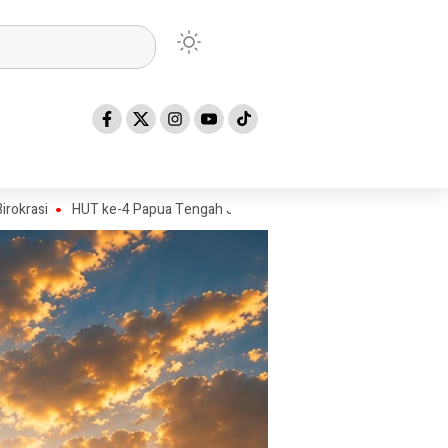
T ke-4 Papua Tengah Jadi Titik Awal Program BANGKIT untuk Generasi 