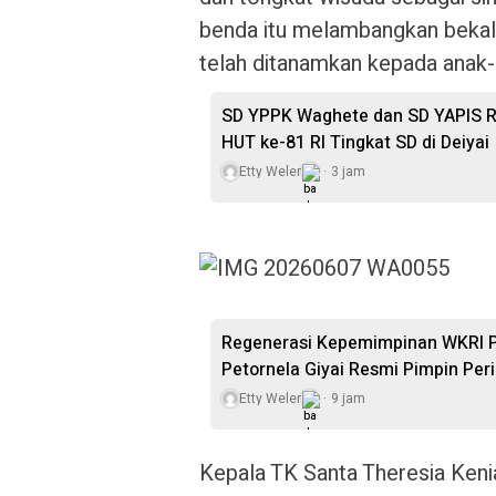
benda itu melambangkan bekal 
telah ditanamkan kepada anak-
SD YPPK Waghete dan SD YAPIS R
HUT ke-81 RI Tingkat SD di Deiyai
Etty Weler
3 jam
Regenerasi Kepemimpinan WKRI Pa
Petornela Giyai Resmi Pimpin Pe
Etty Weler
9 jam
Kepala TK Santa Theresia Keni