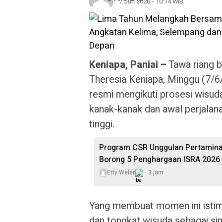
7 Jun 2026 - 10:14 WIB
Keniapa, Paniai –
Tawa riang 
Theresia Keniapa, Minggu (7/6
resmi mengikuti prosesi wisuda
kanak-kanak dan awal perjalana
tinggi.
Program CSR Unggulan Pertamina
Borong 5 Penghargaan ISRA 2026
Etty Weler
3 jam
Yang membuat momen ini istim
dan tongkat wisuda sebagai si