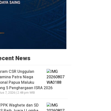
ecent News
gram CSR Unggulan
amina Patra Niaga
ional Papua Maluku
ong 5 Penghargaan ISRA 2026
us 7, 2026 | 2:48 pm WIB
YPPK Waghete dan SD
S Raih Juara I Lomba