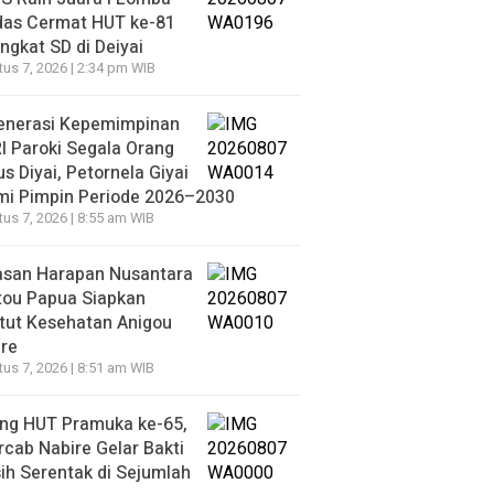
das Cermat HUT ke-81
ingkat SD di Deiyai
us 7, 2026 | 2:34 pm WIB
enerasi Kepemimpinan
 Paroki Segala Orang
s Diyai, Petornela Giyai
mi Pimpin Periode 2026–2030
us 7, 2026 | 8:55 am WIB
asan Harapan Nusantara
tou Papua Siapkan
itut Kesehatan Anigou
re
us 7, 2026 | 8:51 am WIB
ang HUT Pramuka ke-65,
cab Nabire Gelar Bakti
ih Serentak di Sejumlah