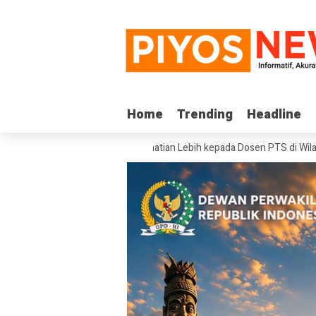
Home
Home
Trending
Trending
Headline
Headline
a Pemerintah Beri Perhatian Lebih kepada Dosen PTS di Wilayah 3T
Sek