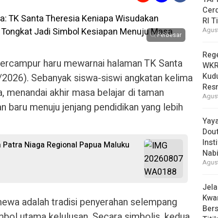
Cer
RI T
Agust
Perbesar
Reg
bercampur haru mewarnai halaman TK Santa
WKRI
Kudu
/2026). Sebanyak siswa-siswi angkatan kelima
Res
, menandai akhir masa belajar di taman
Agust
n baru menuju jenjang pendidikan yang lebih
Yay
Dou
Inst
 Patra Niaga Regional Papua Maluku
Nabi
Agust
Jel
Kwar
ewa adalah tradisi penyerahan selempang
Bers
mbol utama kelulusan. Secara simbolis, kedua