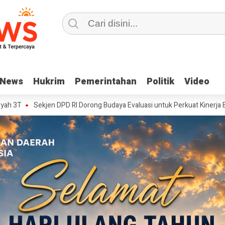
News
News
Hukrim
Hukrim
Pemerintahan
Pemerintahan
Politik
Politik
Video
Video
jen DPD RI Dorong Budaya Evaluasi untuk Perkuat Kinerja Birokrasi
HU