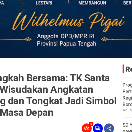
R
ngkah Bersama: TK Santa
Pro
 Wisudakan Angkatan
Pert
g dan Tongkat Jadi Simbol
Reg
Bor
 Masa Depan
Agust
SD 
16
YAPI