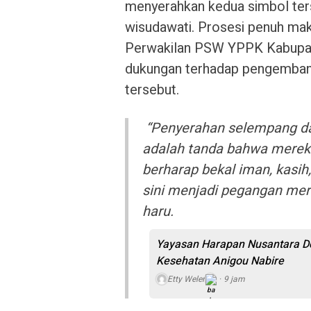
menyerahkan kedua simbol ter
wisudawati. Prosesi penuh makn
Perwakilan PSW YPPK Kabupate
dukungan terhadap pengembanga
tersebut.
“Penyerahan selempang dan
adalah tanda bahwa mereka
berharap bekal iman, kasi
sini menjadi pegangan mer
haru.
Yayasan Harapan Nusantara Do
Kesehatan Anigou Nabire
Etty Weler
9 jam