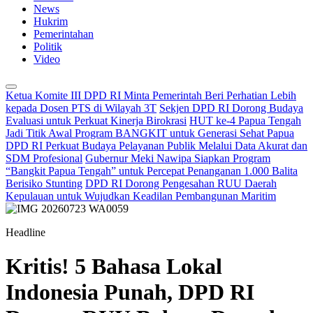
News
Hukrim
Pemerintahan
Politik
Video
Ketua Komite III DPD RI Minta Pemerintah Beri Perhatian Lebih
kepada Dosen PTS di Wilayah 3T
Sekjen DPD RI Dorong Budaya
Evaluasi untuk Perkuat Kinerja Birokrasi
HUT ke-4 Papua Tengah
Jadi Titik Awal Program BANGKIT untuk Generasi Sehat Papua
DPD RI Perkuat Budaya Pelayanan Publik Melalui Data Akurat dan
SDM Profesional
Gubernur Meki Nawipa Siapkan Program
“Bangkit Papua Tengah” untuk Percepat Penanganan 1.000 Balita
Berisiko Stunting
DPD RI Dorong Pengesahan RUU Daerah
Kepulauan untuk Wujudkan Keadilan Pembangunan Maritim
Headline
Kritis! 5 Bahasa Lokal
Indonesia Punah, DPD RI