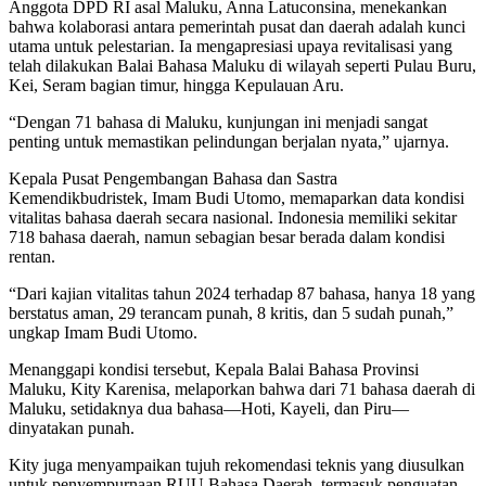
​Anggota DPD RI asal Maluku, Anna Latuconsina, menekankan
bahwa kolaborasi antara pemerintah pusat dan daerah adalah kunci
utama untuk pelestarian. Ia mengapresiasi upaya revitalisasi yang
telah dilakukan Balai Bahasa Maluku di wilayah seperti Pulau Buru,
Kei, Seram bagian timur, hingga Kepulauan Aru.
​“Dengan 71 bahasa di Maluku, kunjungan ini menjadi sangat
penting untuk memastikan pelindungan berjalan nyata,” ujarnya.
Kepala Pusat Pengembangan Bahasa dan Sastra
Kemendikbudristek, Imam Budi Utomo, memaparkan data kondisi
vitalitas bahasa daerah secara nasional. Indonesia memiliki sekitar
718 bahasa daerah, namun sebagian besar berada dalam kondisi
rentan.
​“Dari kajian vitalitas tahun 2024 terhadap 87 bahasa, hanya 18 yang
berstatus aman, 29 terancam punah, 8 kritis, dan 5 sudah punah,”
ungkap Imam Budi Utomo.
​Menanggapi kondisi tersebut, Kepala Balai Bahasa Provinsi
Maluku, Kity Karenisa, melaporkan bahwa dari 71 bahasa daerah di
Maluku, setidaknya dua bahasa—Hoti, Kayeli, dan Piru—
dinyatakan punah.
​Kity juga menyampaikan tujuh rekomendasi teknis yang diusulkan
untuk penyempurnaan RUU Bahasa Daerah, termasuk penguatan