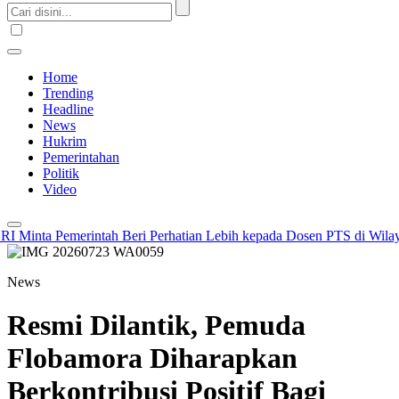
Home
Trending
Headline
News
Hukrim
Pemerintahan
Politik
Video
inta Pemerintah Beri Perhatian Lebih kepada Dosen PTS di Wilayah 
News
Resmi Dilantik, Pemuda
Flobamora Diharapkan
Berkontribusi Positif Bagi