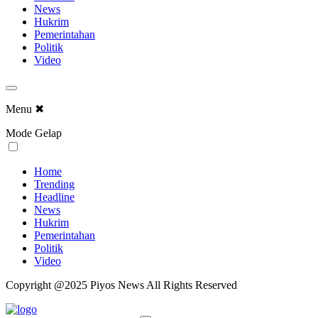
News
Hukrim
Pemerintahan
Politik
Video
Menu
✖
Mode Gelap
Home
Trending
Headline
News
Hukrim
Pemerintahan
Politik
Video
Copyright @2025 Piyos News All Rights Reserved