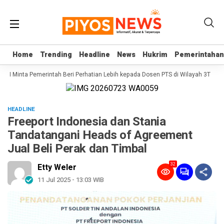
Home
Home
Trending
Trending
Headline
Headline
News
News
Hukrim
Hukrim
Pemerintahan
Pemerintahan
 RI Minta Pemerintah Beri Perhatian Lebih kepada Dosen PTS di Wilayah 3T
Se
HEADLINE
Freeport Indonesia dan Stania
Tandatangani Heads of Agreement
Jual Beli Perak dan Timbal
32
Etty Weler
11 Jul 2025 - 13:03 WIB