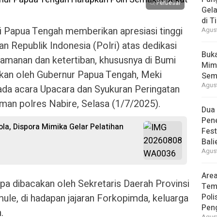
Perbesar
Gela
di T
 Papua Tengah memberikan apresiasi tinggi
Agust
an Republik Indonesia (Polri) atas dedikasi
Buk
amanan dan ketertiban, khususnya di Bumi
Mimi
ikan oleh Gubernur Papua Tengah, Meki
Sem
Agust
da acara Upacara dan Syukuran Peringatan
aman polres Nabire, Selasa (1/7/2025).
Dua
Pen
la, Dispora Mimika Gelar Pelatihan
Fes
Bal
Agust
Area
a dibacakan oleh Sekretaris Daerah Provinsi
Tem
ule, di hadapan jajaran Forkopimda, keluarga
Poli
Pen
.