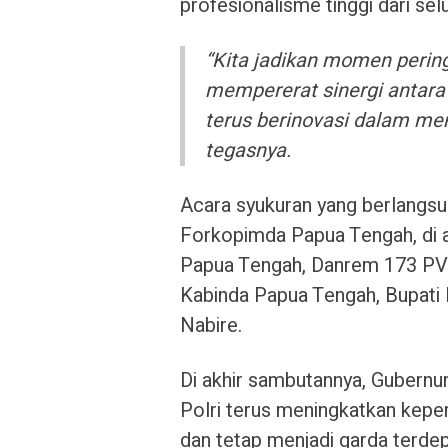
profesionalisme tinggi dari selu
“Kita jadikan momen perin
mempererat sinergi antara 
terus berinovasi dalam mem
tegasnya.
Acara syukuran yang berlangsung
Forkopimda Papua Tengah, di 
Papua Tengah, Danrem 173 PVB
Kabinda Papua Tengah, Bupati N
Nabire.
Di akhir sambutannya, Gubern
Polri terus meningkatkan keper
dan tetap menjadi garda terdep