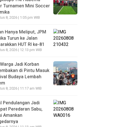
r Turnamen Mini Soccer
imika
us 8, 2026 | 1:05 pm WIB
an Hanya Meliput, JPM
ka Turun ke Jalan
arakkan HUT RI ke-81
us 8, 2026 | 12:13 pm WIB
 Warga Jadi Korban
embakan di Pintu Masuk
tival Budaya Lembah
iem
us 8, 2026 | 11:17 am WIB
l Pendulangan Jadi
pat Peredaran Sabu,
si Amankan
gedarnya