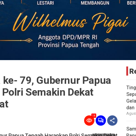
R
ke- 79, Gubernur Papua
Ting
Polri Semakin Dekat
Sepa
at
Gela
dan
Agust
14
Samb
Pan