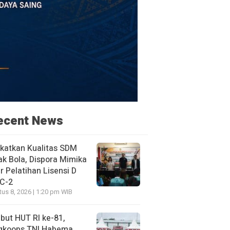
ecent News
katkan Kualitas SDM
k Bola, Dispora Mimika
r Pelatihan Lisensi D
 C-2
us 8, 2026 | 1:20 pm WIB
ut HUT RI ke-81,
gkoops TNI Habema