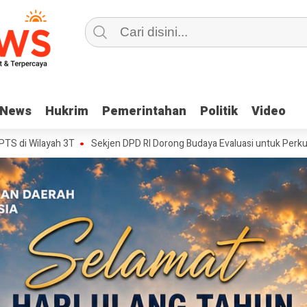
News
News
Hukrim
Hukrim
Pemerintahan
Pemerintahan
Politik
Politik
Video
Video
h 3T
Sekjen DPD RI Dorong Budaya Evaluasi untuk Perkuat Kinerja Biro