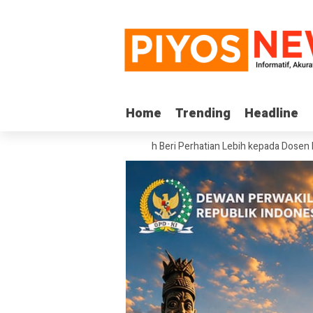
Home
Home
Trending
Trending
Headline
Headline
DPD RI Minta Pemerintah Beri Perhatian Lebih kepada Dosen PTS di Wilaya