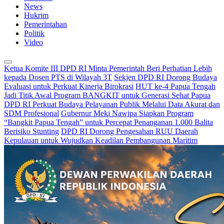
News
Hukrim
Pemerintahan
Politik
Video
Ketua Komite III DPD RI Minta Pemerintah Beri Perhatian Lebih
kepada Dosen PTS di Wilayah 3T
Sekjen DPD RI Dorong Budaya
Evaluasi untuk Perkuat Kinerja Birokrasi
HUT ke-4 Papua Tengah
Jadi Titik Awal Program BANGKIT untuk Generasi Sehat Papua
DPD RI Perkuat Budaya Pelayanan Publik Melalui Data Akurat dan
SDM Profesional
Gubernur Meki Nawipa Siapkan Program
“Bangkit Papua Tengah” untuk Percepat Penanganan 1.000 Balita
Berisiko Stunting
DPD RI Dorong Pengesahan RUU Daerah
Kepulauan untuk Wujudkan Keadilan Pembangunan Maritim