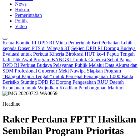
News
Hukrim
Pemerintahan
Politik
Video
Ketua Komite III DPD RI Minta Pemerintah Beri Perhatian Lebih
kepada Dosen PTS di Wilayah 3T
Sekjen DPD RI Dorong Budaya
Evaluasi untuk Perkuat Kinerja Birokrasi
HUT ke-4 Papua Tengah
Jadi Titik Awal Program BANGKIT untuk Generasi Sehat Papua
DPD RI Perkuat Budaya Pelayanan Publik Melalui Data Akurat dan
SDM Profesional
Gubernur Meki Nawipa Siapkan Program
“Bangkit Papua Tengah” untuk Percepat Penanganan 1.000 Balita
Berisiko Stunting
DPD RI Dorong Pengesahan RUU Daerah
Kepulauan untuk Wujudkan Keadilan Pembangunan Maritim
Headline
Raker Perdana FPTT Hasilkan
Sembilan Program Prioritas