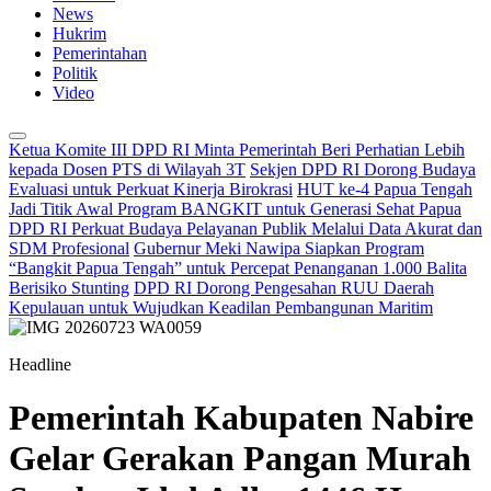
News
Hukrim
Pemerintahan
Politik
Video
Ketua Komite III DPD RI Minta Pemerintah Beri Perhatian Lebih
kepada Dosen PTS di Wilayah 3T
Sekjen DPD RI Dorong Budaya
Evaluasi untuk Perkuat Kinerja Birokrasi
HUT ke-4 Papua Tengah
Jadi Titik Awal Program BANGKIT untuk Generasi Sehat Papua
DPD RI Perkuat Budaya Pelayanan Publik Melalui Data Akurat dan
SDM Profesional
Gubernur Meki Nawipa Siapkan Program
“Bangkit Papua Tengah” untuk Percepat Penanganan 1.000 Balita
Berisiko Stunting
DPD RI Dorong Pengesahan RUU Daerah
Kepulauan untuk Wujudkan Keadilan Pembangunan Maritim
Headline
Pemerintah Kabupaten Nabire
Gelar Gerakan Pangan Murah