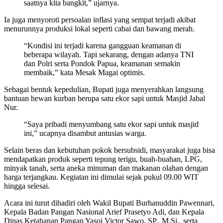
saatnya kita bangkit,” ujarnya.
Ia juga menyoroti persoalan inflasi yang sempat terjadi akibat
menurunnya produksi lokal seperti cabai dan bawang merah.
“Kondisi ini terjadi karena gangguan keamanan di
beberapa wilayah. Tapi sekarang, dengan adanya TNI
dan Polri serta Pondok Papua, keamanan semakin
membaik,” kata Mesak Magai optimis.
Sebagai bentuk kepedulian, Bupati juga menyerahkan langsung
bantuan hewan kurban berupa satu ekor sapi untuk Masjid Jabal
Nur.
“Saya pribadi menyumbang satu ekor sapi untuk masjid
ini,” ucapnya disambut antusias warga.
Selain beras dan kebutuhan pokok bersubsidi, masyarakat juga bisa
mendapatkan produk seperti tepung terigu, buah-buahan, LPG,
minyak tanah, serta aneka minuman dan makanan olahan dengan
harga terjangkau. Kegiatan ini dimulai sejak pukul 09.00 WIT
hingga selesai.
Acara ini turut dihadiri oleh Wakil Bupati Burhanuddin Pawennari,
Kepala Badan Pangan Nasional Arief Prasetyo Adi, dan Kepala
Dinas Ketahanan Pangan Yasoi Victor Sawo, SP., M.Si., serta