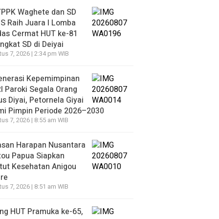
YPPK Waghete dan SD
S Raih Juara I Lomba
das Cermat HUT ke-81
ingkat SD di Deiyai
us 7, 2026 | 2:34 pm WIB
enerasi Kepemimpinan
 Paroki Segala Orang
s Diyai, Petornela Giyai
mi Pimpin Periode 2026–2030
us 7, 2026 | 8:55 am WIB
asan Harapan Nusantara
tou Papua Siapkan
itut Kesehatan Anigou
re
us 7, 2026 | 8:51 am WIB
ang HUT Pramuka ke-65,