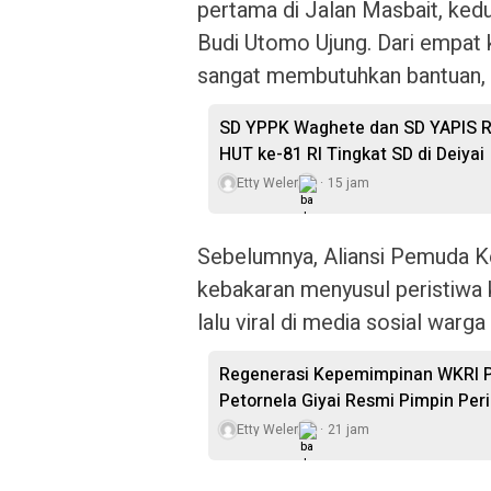
pertama di Jalan Masbait, kedu
Budi Utomo Ujung. Dari empat 
sangat membutuhkan bantuan, ul
SD YPPK Waghete dan SD YAPIS R
HUT ke-81 RI Tingkat SD di Deiyai
Etty Weler
15 jam
Sebelumnya, Aliansi Pemuda Ke
kebakaran menyusul peristiwa 
lalu viral di media sosial warga
Regenerasi Kepemimpinan WKRI Pa
Petornela Giyai Resmi Pimpin Pe
Etty Weler
21 jam