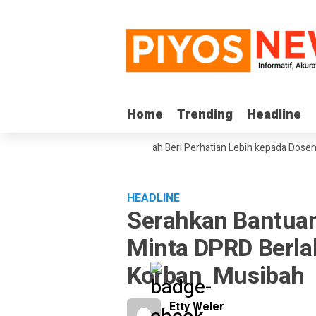
Home
Home
Trending
Trending
Headline
Headline
e III DPD RI Minta Pemerintah Beri Perhatian Lebih kepada Dosen PTS di
HEADLINE
Serahkan Bantuan
Minta DPRD Berla
Korban Musibah
Etty Weler