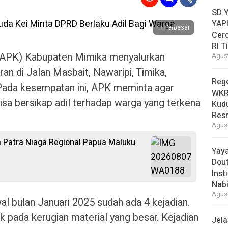
SD 
YAPI
Perbesar
Cer
RI T
 (APK) Kabupaten Mimika menyalurkan
Agust
n di Jalan Masbait, Nawaripi, Timika,
Reg
Pada kesempatan ini, APK meminta agar
WKRI
bisa bersikap adil terhadap warga yang terkena
Kudu
Res
Agust
 Patra Niaga Regional Papua Maluku
Yay
Dou
Inst
Nabi
Agust
l bulan Januari 2025 sudah ada 4 kejadian.
 pada kerugian material yang besar. Kejadian
Jel