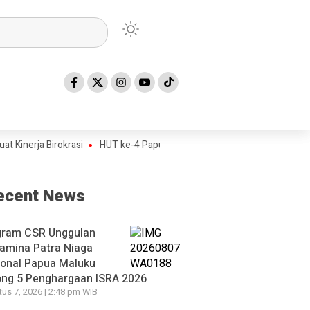
ja Birokrasi
HUT ke-4 Papua Tengah Jadi Titik Awal Program BANGKI
ecent News
gram CSR Unggulan
amina Patra Niaga
ional Papua Maluku
ong 5 Penghargaan ISRA 2026
us 7, 2026 | 2:48 pm WIB