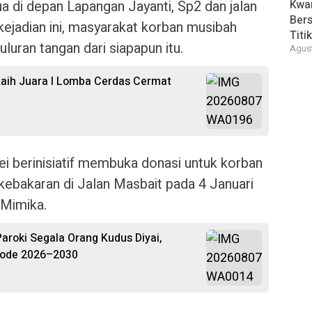
a di depan Lapangan Jayanti, Sp2 dan jalan
Kwar
Bers
kejadian ini, masyarakat korban musibah
Titi
uran tangan dari siapapun itu.
Agust
aih Juara I Lomba Cerdas Cermat
i berinisiatif membuka donasi untuk korban
kebakaran di Jalan Masbait pada 4 Januari
 Mimika.
roki Segala Orang Kudus Diyai,
riode 2026–2030