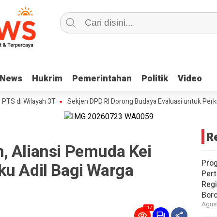
News
News
Hukrim
Hukrim
Pemerintahan
Pemerintahan
Politik
Politik
Video
Video
 Wilayah 3T
Sekjen DPD RI Dorong Budaya Evaluasi untuk Perkuat Kiner
R
, Aliansi Pemuda Kei
Pro
ku Adil Bagi Warga
Pert
Reg
Bor
Agust
112