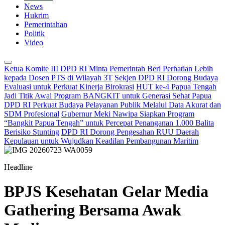
News
Hukrim
Pemerintahan
Politik
Video
Ketua Komite III DPD RI Minta Pemerintah Beri Perhatian Lebih
kepada Dosen PTS di Wilayah 3T
Sekjen DPD RI Dorong Budaya
Evaluasi untuk Perkuat Kinerja Birokrasi
HUT ke-4 Papua Tengah
Jadi Titik Awal Program BANGKIT untuk Generasi Sehat Papua
DPD RI Perkuat Budaya Pelayanan Publik Melalui Data Akurat dan
SDM Profesional
Gubernur Meki Nawipa Siapkan Program
“Bangkit Papua Tengah” untuk Percepat Penanganan 1.000 Balita
Berisiko Stunting
DPD RI Dorong Pengesahan RUU Daerah
Kepulauan untuk Wujudkan Keadilan Pembangunan Maritim
Headline
BPJS Kesehatan Gelar Media
Gathering Bersama Awak