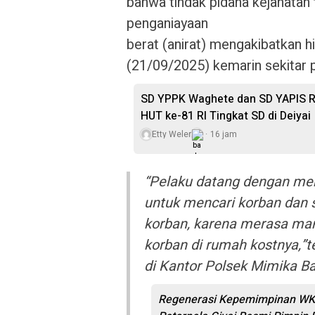
bahwa tindak pidana kejahata
penganiayaan
berat (anirat) mengakibatkan h
(21/09/2025) kemarin sekitar pu
SD YPPK Waghete dan SD YAPIS R
HUT ke-81 RI Tingkat SD di Deiyai
Etty Weler
16 jam
“Pelaku datang dengan me
untuk mencari korban dan 
korban, karena merasa ma
korban di rumah kostnya,”t
di Kantor Polsek Mimika Ba
Regenerasi Kepemimpinan WKRI