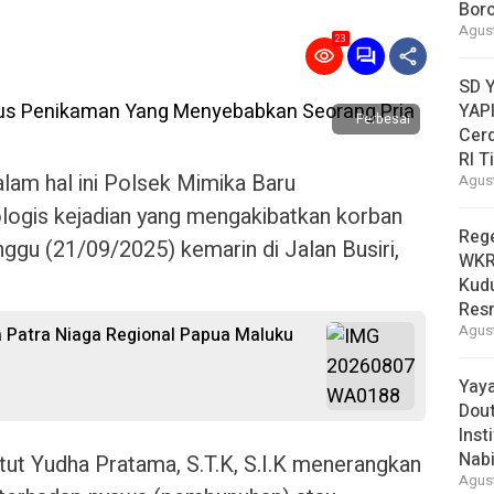
Bor
Agust
23
SD 
YAPI
Perbesar
Cer
RI T
lam hal ini Polsek Mimika Baru
Agust
ogis kejadian yang mengakibatkan korban
Reg
gu (21/09/2025) kemarin di Jalan Busiri,
WKRI
Kudu
Res
Agust
 Patra Niaga Regional Papua Maluku
Yay
Dou
Inst
Nabi
ut Yudha Pratama, S.T.K, S.I.K menerangkan
Agust