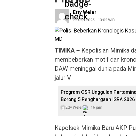
Etty Weler
22 Sep 2025 - 13:02 WIB
TIMIKA –
Kepolisian Mimika da
membeberkan motif dan kronol
DAW meninggal dunia pada Ming
jalur V.
Program CSR Unggulan Pertamina
Borong 5 Penghargaan ISRA 2026
Etty Weler
16 jam
Kapolsek Mimika Baru AKP Put