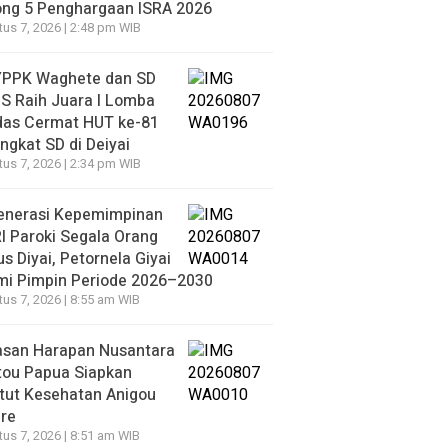
ong 5 Penghargaan ISRA 2026
us 7, 2026 | 2:48 pm WIB
YPPK Waghete dan SD
S Raih Juara I Lomba
das Cermat HUT ke-81
ingkat SD di Deiyai
us 7, 2026 | 2:34 pm WIB
enerasi Kepemimpinan
 Paroki Segala Orang
s Diyai, Petornela Giyai
mi Pimpin Periode 2026–2030
us 7, 2026 | 8:55 am WIB
asan Harapan Nusantara
tou Papua Siapkan
itut Kesehatan Anigou
re
us 7, 2026 | 8:51 am WIB