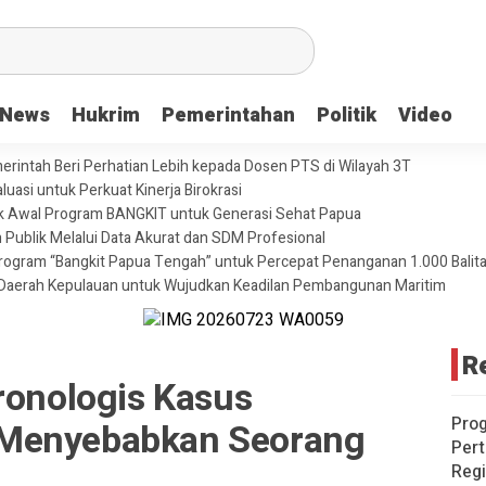
News
Hukrim
Pemerintahan
Politik
Video
merintah Beri Perhatian Lebih kepada Dosen PTS di Wilayah 3T
uasi untuk Perkuat Kinerja Birokrasi
ik Awal Program BANGKIT untuk Generasi Sehat Papua
 Publik Melalui Data Akurat dan SDM Profesional
ogram “Bangkit Papua Tengah” untuk Percepat Penanganan 1.000 Balita 
Daerah Kepulauan untuk Wujudkan Keadilan Pembangunan Maritim
R
ronologis Kasus
Pro
Menyebabkan Seorang
Pert
Reg