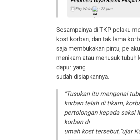
Petornela Giyai Resmi Pimpin
Etty Weler
22 jam
Sesampainya di TKP pelaku m
kost korban, dan tak lama kor
saja membukakan pintu, pelak
menikam atau menusuk tubuh k
dapur yang
sudah disiapkannya.
“Tusukan itu mengenai tubu
korban telah di tikam, ko
pertolongan kepada saksi 
korban di
umah kost tersebut,”ujar K