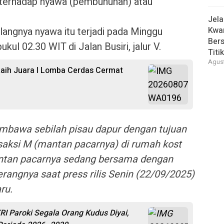
n terhadap nyawa (pembunuhan) atau
Jel
ilangnya nyawa itu terjadi pada Minggu
Kwar
Bers
kul 02.30 WIT di Jalan Busiri, jalur V.
Titi
Agust
aih Juara I Lomba Cerdas Cermat
mbawa sebilah pisau dapur dengan tujuan
saksi M (mantan pacarnya) di rumah kost
ntan pacarnya sedang bersama dengan
erangnya saat press rilis Senin (22/09/2025)
ru.
 Paroki Segala Orang Kudus Diyai,