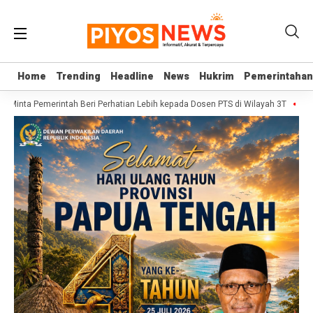
Home
Home
Trending
Trending
Headline
Headline
News
News
Hukrim
Hukrim
Pemerintahan
Pemerintahan
I Minta Pemerintah Beri Perhatian Lebih kepada Dosen PTS di Wilayah 3T
Sekj