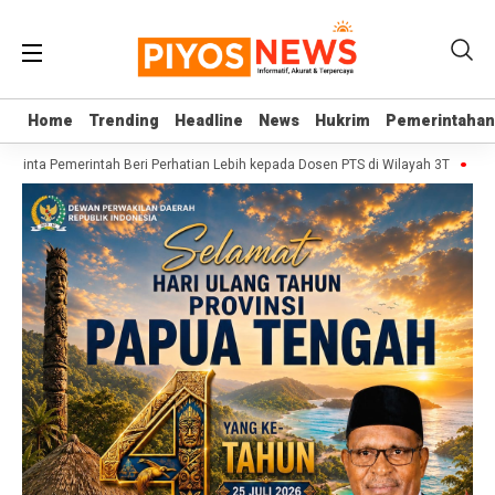
Home
Home
Trending
Trending
Headline
Headline
News
News
Hukrim
Hukrim
Pemerintahan
Pemerintahan
I Minta Pemerintah Beri Perhatian Lebih kepada Dosen PTS di Wilayah 3T
Sekj