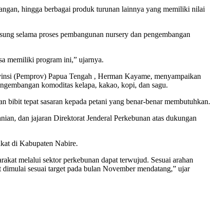
ngan, hingga berbagai produk turunan lainnya yang memiliki nilai
angsung selama proses pembangunan nursery dan pengembangan
a memiliki program ini,” ujarnya.
ovinsi (Pemprov) Papua Tengah , Herman Kayame, menyampaikan
pengembangan komoditas kelapa, kakao, kopi, dan sagu.
n bibit tepat sasaran kepada petani yang benar-benar membutuhkan.
nian, dan jajaran Direktorat Jenderal Perkebunan atas dukungan
kat di Kabupaten Nabire.
akat melalui sektor perkebunan dapat terwujud. Sesuai arahan
t dimulai sesuai target pada bulan November mendatang,” ujar