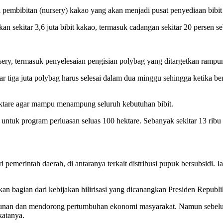
 pembibitan (nursery) kakao yang akan menjadi pusat penyediaan bibi
 sekitar 3,6 juta bibit kakao, termasuk cadangan sekitar 20 persen s
ery, termasuk penyelesaian pengisian polybag yang ditargetkan ramp
tar tiga juta polybag harus selesai dalam dua minggu sehingga ketika 
hektare agar mampu menampung seluruh kebutuhan bibit.
pa untuk program perluasan seluas 100 hektare. Sebanyak sekitar 13 r
pemerintah daerah, di antaranya terkait distribusi pupuk bersubsidi. I
 bagian dari kebijakan hilirisasi yang dicanangkan Presiden Republi
ebunan dan mendorong pertumbuhan ekonomi masyarakat. Namun sebelum 
katanya.