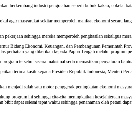
an berkembang industri pengolahan seperti bubuk kakao, cokelat bata
 lokal agar masyarakat sekitar memperoleh manfaat ekonomi secara l
pan pekerjaan sehingga mereka memperoleh penghasilan sekaligus meras
Gubernur Bidang Ekonomi, Keuangan, dan Pembangunan Pemerintah Pr
 atas perhatian yang diberikan kepada Papua Tengah melalui program 
program tersebut secara maksimal serta memastikan penyaluran bantua
aikan terima kasih kepada Presiden Republik Indonesia, Menteri Perta
kan menjadi salah satu motor penggerak peningkatan ekonomi masyara
ng program ini sehingga cita-cita meningkatkan kesejahteraan masyar
n bibit dapat selesai tepat waktu sehingga penanaman oleh petani dapa