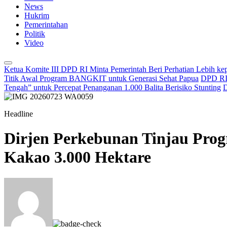
News
Hukrim
Pemerintahan
Politik
Video
Ketua Komite III DPD RI Minta Pemerintah Beri Perhatian Lebih k
Titik Awal Program BANGKIT untuk Generasi Sehat Papua
DPD RI 
Tengah” untuk Percepat Penanganan 1.000 Balita Berisiko Stunting
D
Headline
Dirjen Perkebunan Tinjau Prog
Kakao 3.000 Hektare