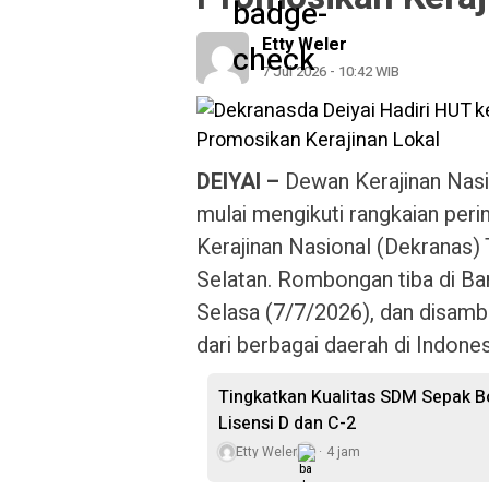
Etty Weler
7 Jul 2026 - 10:42 WIB
DEIYAI –
Dewan Kerajinan Nasi
mulai mengikuti rangkaian per
Kerajinan Nasional (Dekranas)
Selatan. Rombongan tiba di Ba
Selasa (7/7/2026), dan disamb
dari berbagai daerah di Indones
Tingkatkan Kualitas SDM Sepak Bo
Lisensi D dan C-2
Etty Weler
4 jam