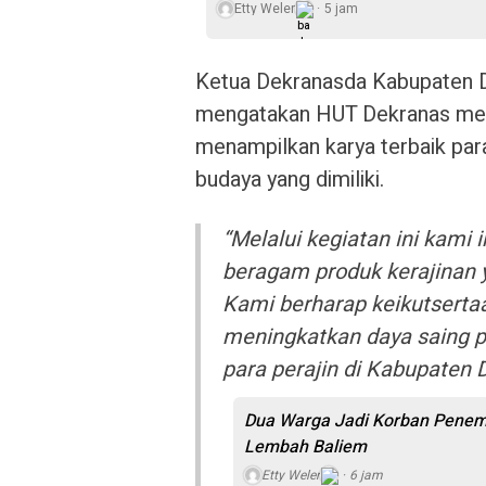
Etty Weler
5 jam
Ketua Dekranasda Kabupaten D
mengatakan HUT Dekranas meru
menampilkan karya terbaik par
budaya yang dimiliki.
“Melalui kegiatan ini kami
beragam produk kerajinan y
Kami berharap keikutserta
meningkatkan daya saing p
para perajin di Kabupaten D
Dua Warga Jadi Korban Penemb
Lembah Baliem
Etty Weler
6 jam