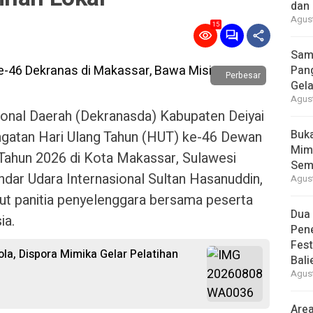
dan
Agust
15
Samb
Pan
Perbesar
Gela
Agust
onal Daerah (Dekranasda) Kabupaten Deiyai
Buk
ingatan Hari Ulang Tahun (HUT) ke-46 Dewan
Mimi
 Tahun 2026 di Kota Makassar, Sulawesi
Sem
ndar Udara Internasional Sultan Hasanuddin,
Agust
ut panitia penyelenggara bersama peserta
Dua
ia.
Pen
Fes
la, Dispora Mimika Gelar Pelatihan
Bal
Agust
Area