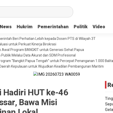
News
Hukrim
Pemerintahan
Politik
Video
merintah Beri Perhatian Lebih kepada Dosen PTS di Wilayah 3T
uasi untuk Perkuat Kinerja Birokrasi
ik Awal Program BANGKIT untuk Generasi Sehat Papua
 Publik Melalui Data Akurat dan SDM Profesional
ogram “Bangkit Papua Tengah” untuk Percepat Penanganan 1.000 Balita 
Daerah Kepulauan untuk Wujudkan Keadilan Pembangunan Maritim
R
i Hadiri HUT ke-46
Ting
ssar, Bawa Misi
Sepa
inan Lokal
Gela