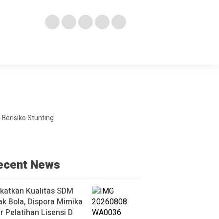
Berisiko Stunting
ecent News
katkan Kualitas SDM
k Bola, Dispora Mimika
r Pelatihan Lisensi D